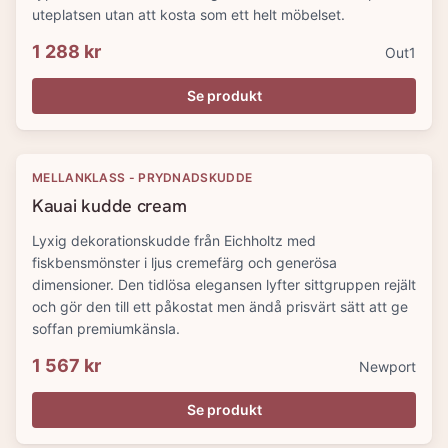
uteplatsen utan att kosta som ett helt möbelset.
1 288 kr
Out1
Se produkt
MELLANKLASS - PRYDNADSKUDDE
Kauai kudde cream
Lyxig dekorationskudde från Eichholtz med
fiskbensmönster i ljus cremefärg och generösa
dimensioner. Den tidlösa elegansen lyfter sittgruppen rejält
och gör den till ett påkostat men ändå prisvärt sätt att ge
soffan premiumkänsla.
1 567 kr
Newport
Se produkt