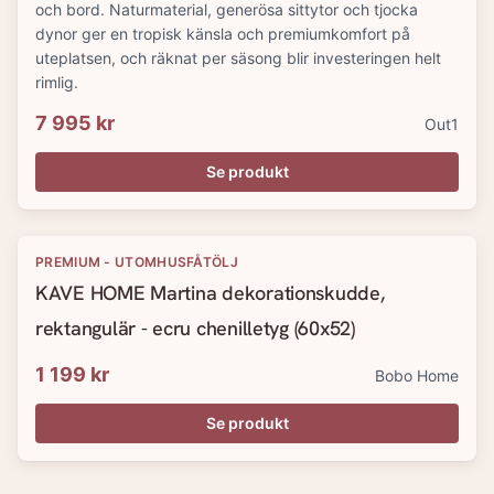
och bord. Naturmaterial, generösa sittytor och tjocka
dynor ger en tropisk känsla och premiumkomfort på
uteplatsen, och räknat per säsong blir investeringen helt
rimlig.
7 995 kr
Out1
Se produkt
PREMIUM - UTOMHUSFÅTÖLJ
KAVE HOME Martina dekorationskudde,
rektangulär - ecru chenilletyg (60x52)
1 199 kr
Bobo Home
Se produkt