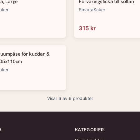
a, Large
Förvaringsficka till soffan
aker
SmartaSaker
315 kr
kuumpåse för kuddar &
205x110cm
aker
Visar
6
av
6
produkter
A
KATEGORIER