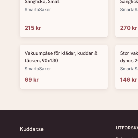
Sängficka, Small
Sängfick
SmartaSaker
SmartaS
215 kr
270 kr
Vakuumpåse för kläder, kuddar &
Stor va
täcken, 90x130
dynor, 
SmartaSaker
SmartaS
69 kr
146 kr
UTFORSK
Kuddar.se