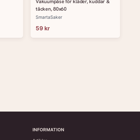
Vakuumpåse för kläder, kuddar &
täcken, 80x60
SmartaSaker
59 kr
INFORMATION