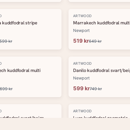
-
20
%
D
ARTWOOD
 kuddfodral stripe
Marrakech kuddfodral mult
Newport
519 kr
599 kr
649 kr
-
20
%
D
ARTWOOD
ch kuddfodral multi
Danilo kuddfodral svart/bei
Newport
599 kr
699 kr
749 kr
-
20
%
D
ARTWOOD
uddfodral svart/beige
Luca kuddfodral geometric
Newport