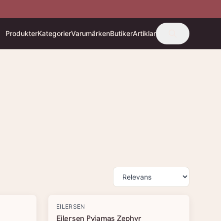
Produkter
Kategorier
Varumärken
Butiker
Artiklar
EILERSEN
Eilersen Pyjamas Zephyr