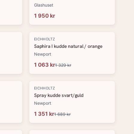
Glashuset
1 950 kr
-
20
%
EICHHOLTZ
Saphira I kudde natural / orange
Newport
1 063 kr
1 329 kr
-
20
%
EICHHOLTZ
Spray kudde svart/guld
Newport
1 351 kr
1 689 kr