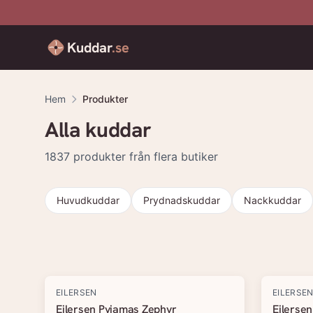
Kuddar
.se
Hem
Produkter
Alla kuddar
1837
produkter från flera butiker
Huvudkuddar
Prydnadskuddar
Nackkuddar
Produkter
EILERSEN
EILERSE
Eilersen Pyjamas Zephyr
Eilerse