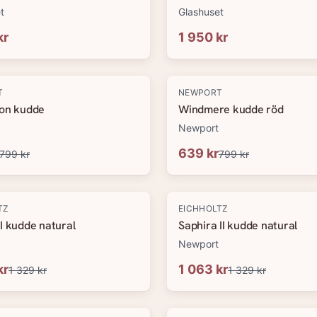
t
Glashuset
kr
1 950 kr
-
20
%
T
NEWPORT
ton kudde
Windmere kudde röd
Newport
639 kr
799 kr
799 kr
-
20
%
TZ
EICHHOLTZ
I kudde natural
Saphira II kudde natural
Newport
kr
1 063 kr
1 329 kr
1 329 kr