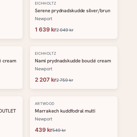
-
20
%
EICHHOLTZ
Serene prydnadskudde silver/brun
Newport
1 639 kr
2 049 kr
-
20
%
EICHHOLTZ
é cream
Nami prydnadskudde bouclé cream
Newport
2 207 kr
2 759 kr
-
20
%
ARTWOOD
 OUTLET
Marrakech kuddfodral multi
Newport
439 kr
549 kr