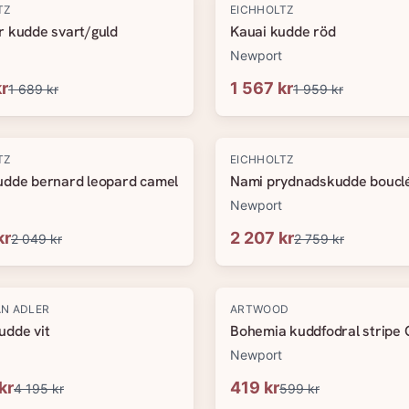
-
20
%
TZ
EICHHOLTZ
r kudde svart/guld
Kauai kudde röd
Newport
kr
1 567 kr
1 689 kr
1 959 kr
-
20
%
TZ
EICHHOLTZ
udde bernard leopard camel
Nami prydnadskudde boucl
Newport
kr
2 207 kr
2 049 kr
2 759 kr
-
30
%
N ADLER
ARTWOOD
udde vit
Bohemia kuddfodral stripe
Newport
kr
419 kr
4 195 kr
599 kr