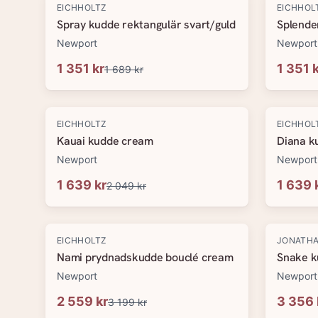
-
20
%
-
20
%
EICHHOLTZ
EICHHOL
Spray kudde rektangulär svart/guld
Splende
Newport
Newport
1 351 kr
1 351 
1 689 kr
-
20
%
-
20
%
EICHHOLTZ
EICHHOL
Kauai kudde cream
Diana k
Newport
Newport
1 639 kr
1 639 
2 049 kr
-
20
%
-
20
%
EICHHOLTZ
JONATHA
Nami prydnadskudde bouclé cream
Snake k
Newport
Newport
2 559 kr
3 356 
3 199 kr