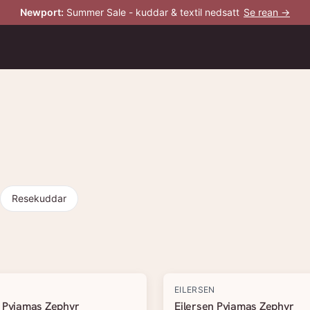
Newport
:
Summer Sale - kuddar & textil nedsatt
Se rean →
Resekuddar
N
EILERSEN
n Pyjamas Zephyr
Eilersen Pyjamas Zephyr