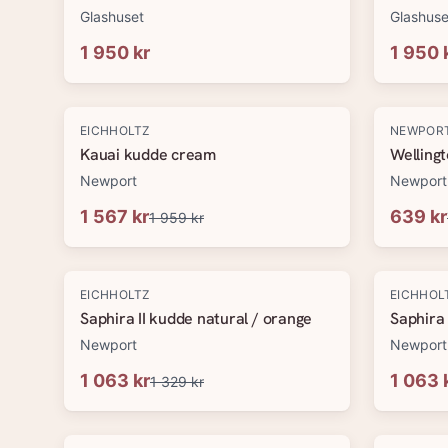
Glashuset
Glashuse
1 950 kr
1 950 
-
20
%
-
20
%
EICHHOLTZ
NEWPOR
Kauai kudde cream
Welling
Newport
Newport
1 567 kr
639 kr
1 959 kr
-
20
%
-
20
%
EICHHOLTZ
EICHHOL
Saphira II kudde natural / orange
Saphira 
Newport
Newport
1 063 kr
1 063 
1 329 kr