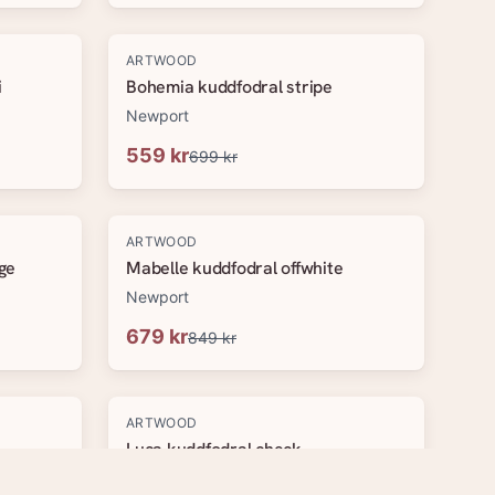
-
20
%
ARTWOOD
i
Bohemia kuddfodral stripe
Newport
559 kr
699 kr
-
20
%
ARTWOOD
ge
Mabelle kuddfodral offwhite
Newport
679 kr
849 kr
-
20
%
ARTWOOD
Luca kuddfodral check
Newport