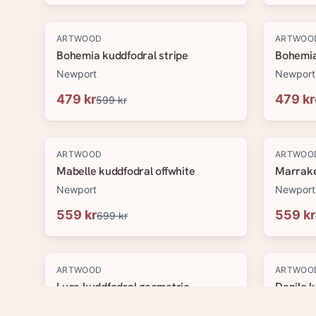
-
20
%
-
20
%
ARTWOOD
ARTWOO
Bohemia kuddfodral stripe
Bohemia
Newport
Newport
479 kr
479 kr
599 kr
-
20
%
-
20
%
ARTWOOD
ARTWOO
Mabelle kuddfodral offwhite
Marrake
Newport
Newport
559 kr
559 kr
699 kr
-
20
%
-
20
%
ARTWOOD
ARTWOO
Luca kuddfodral geometric
Danilo k
Newport
Newport