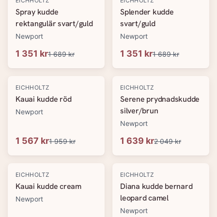
EICHHOLTZ
EICHHOLTZ
Spray kudde
Splender kudde
rektangulär svart/guld
svart/guld
Newport
Newport
1 351 kr
1 351 kr
1 689 kr
1 689 kr
-
20
%
-
20
%
EICHHOLTZ
EICHHOLTZ
Kauai kudde röd
Serene prydnadskudde
silver/brun
Newport
Newport
1 567 kr
1 639 kr
1 959 kr
2 049 kr
-
20
%
-
20
%
EICHHOLTZ
EICHHOLTZ
Kauai kudde cream
Diana kudde bernard
leopard camel
Newport
Newport