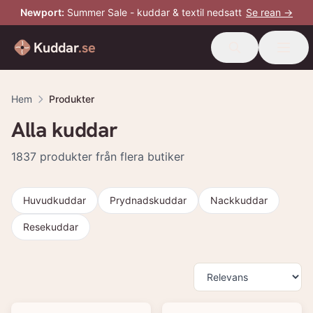
Newport
:
Summer Sale - kuddar & textil nedsatt
Se rean →
Kuddar
.se
Hem
Produkter
Alla kuddar
1837
produkter från flera butiker
Huvudkuddar
Prydnadskuddar
Nackkuddar
Resekuddar
Produkter