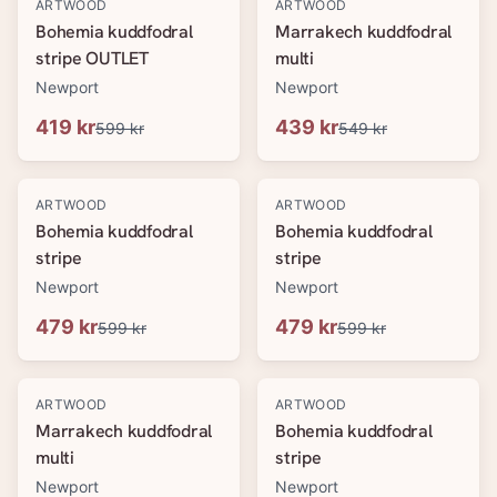
-
30
%
-
20
%
ARTWOOD
ARTWOOD
Bohemia kuddfodral
Marrakech kuddfodral
stripe OUTLET
multi
Newport
Newport
419 kr
439 kr
599 kr
549 kr
-
20
%
-
20
%
ARTWOOD
ARTWOOD
Bohemia kuddfodral
Bohemia kuddfodral
stripe
stripe
Newport
Newport
479 kr
479 kr
599 kr
599 kr
-
20
%
-
20
%
ARTWOOD
ARTWOOD
Marrakech kuddfodral
Bohemia kuddfodral
multi
stripe
Newport
Newport