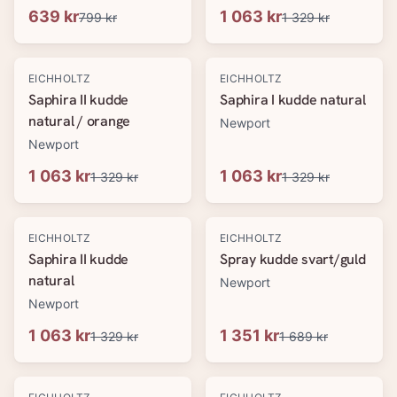
639 kr
1 063 kr
799 kr
1 329 kr
-
20
%
-
20
%
EICHHOLTZ
EICHHOLTZ
Saphira II kudde
Saphira I kudde natural
natural / orange
Newport
Newport
1 063 kr
1 063 kr
1 329 kr
1 329 kr
-
20
%
-
20
%
EICHHOLTZ
EICHHOLTZ
Saphira II kudde
Spray kudde svart/guld
natural
Newport
Newport
1 063 kr
1 351 kr
1 329 kr
1 689 kr
-
20
%
-
20
%