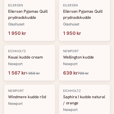
EILERSEN
EILERSEN
Eilersen Pyjamas Quill
Eilersen Pyjamas Quill
prydnadskudde
prydnadskudde
Glashuset
Glashuset
1 950 kr
1 950 kr
-
20
%
-
20
%
EICHHOLTZ
NEWPORT
Kauai kudde cream
Wellington kudde
Newport
Newport
1 567 kr
639 kr
1 959 kr
799 kr
-
20
%
-
20
%
NEWPORT
EICHHOLTZ
Windmere kudde röd
Saphira I kudde natural
/ orange
Newport
Newport