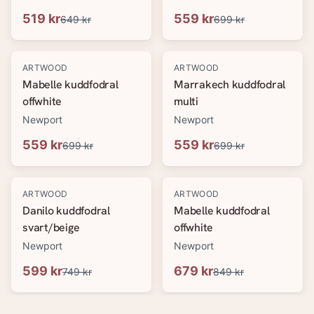
519 kr
559 kr
649 kr
699 kr
-
20
%
-
20
%
ARTWOOD
ARTWOOD
Mabelle kuddfodral
Marrakech kuddfodral
offwhite
multi
Newport
Newport
559 kr
559 kr
699 kr
699 kr
-
20
%
-
20
%
ARTWOOD
ARTWOOD
Danilo kuddfodral
Mabelle kuddfodral
svart/beige
offwhite
Newport
Newport
599 kr
679 kr
749 kr
849 kr