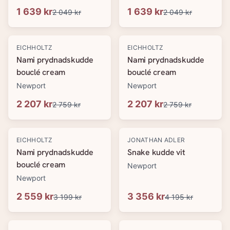
1 639 kr
1 639 kr
2 049 kr
2 049 kr
-
20
%
-
20
%
EICHHOLTZ
EICHHOLTZ
Nami prydnadskudde
Nami prydnadskudde
bouclé cream
bouclé cream
Newport
Newport
2 207 kr
2 207 kr
2 759 kr
2 759 kr
-
20
%
-
20
%
EICHHOLTZ
JONATHAN ADLER
Nami prydnadskudde
Snake kudde vit
bouclé cream
Newport
Newport
2 559 kr
3 356 kr
3 199 kr
4 195 kr