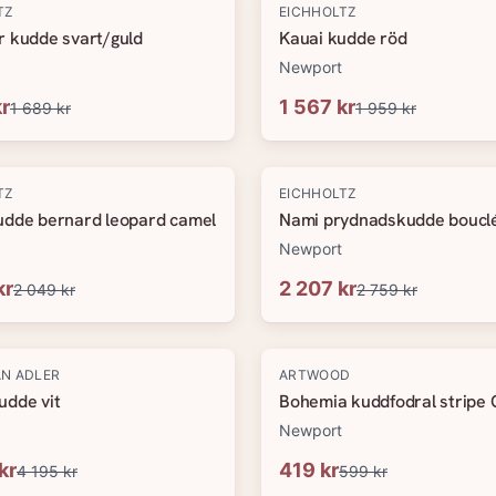
-
20
%
TZ
EICHHOLTZ
r kudde svart/guld
Kauai kudde röd
Newport
kr
1 567 kr
1 689 kr
1 959 kr
-
20
%
TZ
EICHHOLTZ
udde bernard leopard camel
Nami prydnadskudde boucl
Newport
kr
2 207 kr
2 049 kr
2 759 kr
-
30
%
N ADLER
ARTWOOD
udde vit
Bohemia kuddfodral stripe
Newport
kr
419 kr
4 195 kr
599 kr