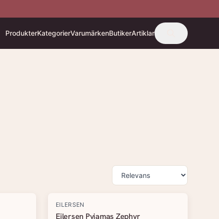
Produkter
Kategorier
Varumärken
Butiker
Artiklar
EILERSEN
Eilersen Pyjamas Zephyr