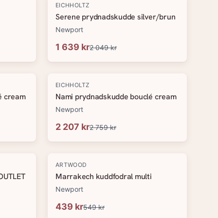
-
20
%
EICHHOLTZ
Serene prydnadskudde silver/brun
Newport
1 639 kr
2 049 kr
-
20
%
EICHHOLTZ
é cream
Nami prydnadskudde bouclé cream
Newport
2 207 kr
2 759 kr
-
20
%
ARTWOOD
 OUTLET
Marrakech kuddfodral multi
Newport
439 kr
549 kr