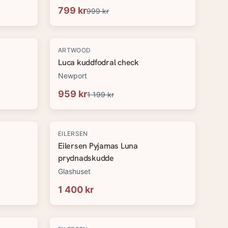
799 kr
999 kr
-
20
%
ARTWOOD
Luca kuddfodral check
Newport
959 kr
1 199 kr
EILERSEN
Eilersen Pyjamas Luna
prydnadskudde
Glashuset
1 400 kr