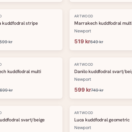
-
20
%
D
ARTWOOD
 kuddfodral stripe
Marrakech kuddfodral mult
Newport
519 kr
599 kr
649 kr
-
20
%
D
ARTWOOD
ch kuddfodral multi
Danilo kuddfodral svart/bei
Newport
599 kr
699 kr
749 kr
-
20
%
D
ARTWOOD
uddfodral svart/beige
Luca kuddfodral geometric
Newport