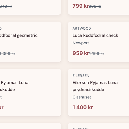
799 kr
849 kr
999 kr
-
20
%
D
ARTWOOD
ddfodral geometric
Luca kuddfodral check
Newport
959 kr
1 099 kr
1 199 kr
N
EILERSEN
n Pyjamas Luna
Eilersen Pyjamas Luna
dskudde
prydnadskudde
t
Glashuset
kr
1 400 kr