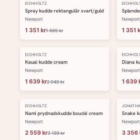
-
20
%
-
20
%
EICHHOLTZ
EICHHOL
Spray kudde rektangulär svart/guld
Splende
Newport
Newport
1 351 kr
1 351 
1 689 kr
-
20
%
-
20
%
EICHHOLTZ
EICHHOL
Kauai kudde cream
Diana k
Newport
Newport
1 639 kr
1 639 
2 049 kr
-
20
%
-
20
%
EICHHOLTZ
JONATHA
Nami prydnadskudde bouclé cream
Snake k
Newport
Newport
2 559 kr
3 356 
3 199 kr