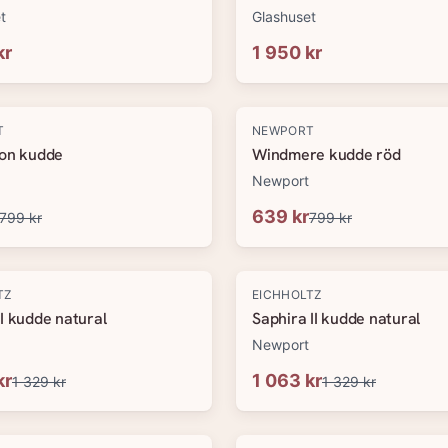
t
Glashuset
kr
1 950 kr
-
20
%
T
NEWPORT
ton kudde
Windmere kudde röd
Newport
639 kr
799 kr
799 kr
-
20
%
TZ
EICHHOLTZ
I kudde natural
Saphira II kudde natural
Newport
kr
1 063 kr
1 329 kr
1 329 kr