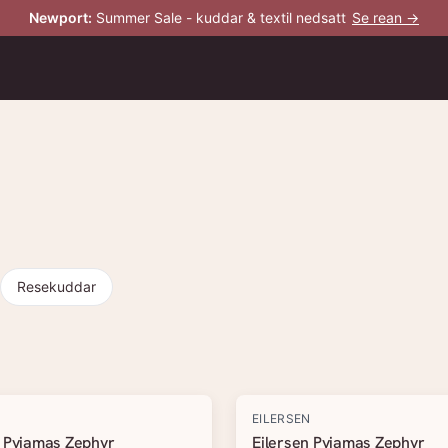
Newport
:
Summer Sale - kuddar & textil nedsatt
Se rean →
Resekuddar
N
EILERSEN
n Pyjamas Zephyr
Eilersen Pyjamas Zephyr