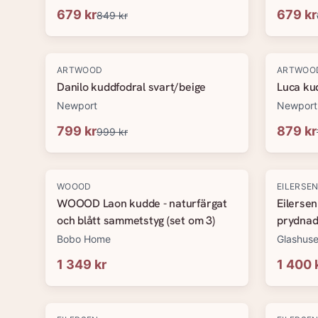
679 kr
679 kr
849 kr
-
20
%
-
20
%
ARTWOOD
ARTWOO
Danilo kuddfodral svart/beige
Luca ku
Newport
Newport
799 kr
879 kr
999 kr
WOOOD
EILERSE
WOOOD Laon kudde - naturfärgat
Eilerse
och blått sammetstyg (set om 3)
prydna
Bobo Home
Glashuse
1 349 kr
1 400 