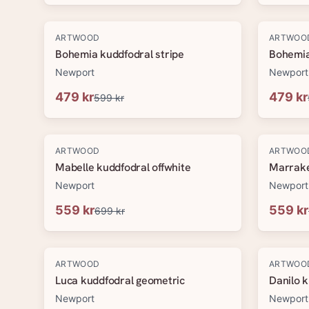
-
20
%
-
20
%
ARTWOOD
ARTWOO
Bohemia kuddfodral stripe
Bohemia
Newport
Newport
479 kr
479 kr
599 kr
-
20
%
-
20
%
ARTWOOD
ARTWOO
Mabelle kuddfodral offwhite
Marrake
Newport
Newport
559 kr
559 kr
699 kr
-
20
%
-
20
%
ARTWOOD
ARTWOO
Luca kuddfodral geometric
Danilo k
Newport
Newport