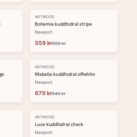
-
20
%
ARTWOOD
i
Bohemia kuddfodral stripe
Newport
559 kr
699 kr
-
20
%
ARTWOOD
ge
Mabelle kuddfodral offwhite
Newport
679 kr
849 kr
-
20
%
ARTWOOD
Luca kuddfodral check
Newport