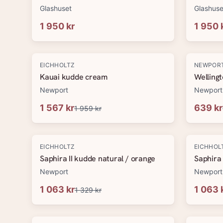
Glashuset
Glashuse
1 950 kr
1 950 
-
20
%
-
20
%
EICHHOLTZ
NEWPOR
Kauai kudde cream
Welling
Newport
Newport
1 567 kr
639 kr
1 959 kr
-
20
%
-
20
%
EICHHOLTZ
EICHHOL
Saphira II kudde natural / orange
Saphira 
Newport
Newport
1 063 kr
1 063 
1 329 kr