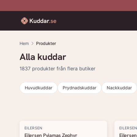
Kuddar
.se
Hem
Produkter
Alla kuddar
1837
produkter från flera butiker
Huvudkuddar
Prydnadskuddar
Nackkuddar
Produkter
EILERSEN
EILERSE
Eilersen Pyjamas Zephyr
Eilerse