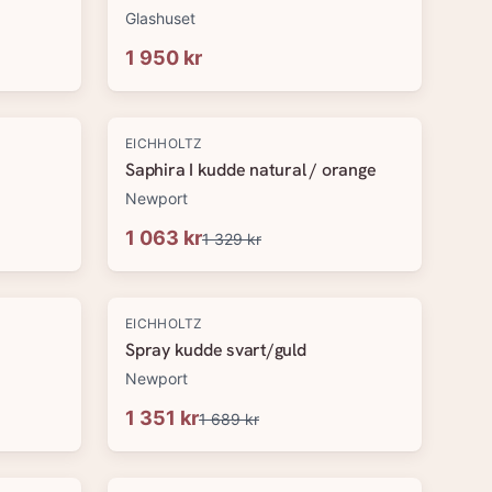
Glashuset
1 950 kr
-
20
%
EICHHOLTZ
Saphira I kudde natural / orange
Newport
1 063 kr
1 329 kr
-
20
%
EICHHOLTZ
Spray kudde svart/guld
Newport
1 351 kr
1 689 kr