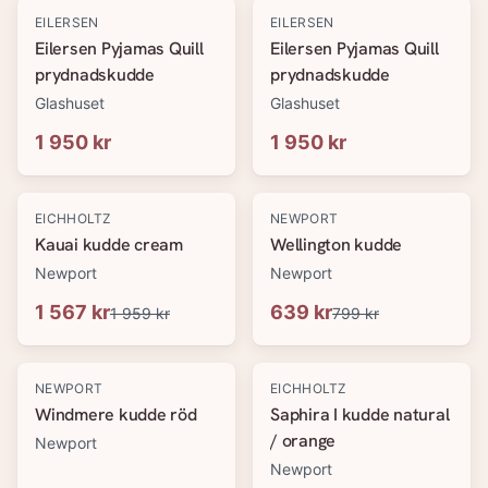
EILERSEN
EILERSEN
Eilersen Pyjamas Quill
Eilersen Pyjamas Quill
prydnadskudde
prydnadskudde
Glashuset
Glashuset
1 950 kr
1 950 kr
-
20
%
-
20
%
EICHHOLTZ
NEWPORT
Kauai kudde cream
Wellington kudde
Newport
Newport
1 567 kr
639 kr
1 959 kr
799 kr
-
20
%
-
20
%
NEWPORT
EICHHOLTZ
Windmere kudde röd
Saphira I kudde natural
/ orange
Newport
Newport