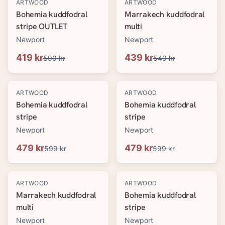
-
30
%
-
20
%
ARTWOOD
ARTWOOD
Bohemia kuddfodral
Marrakech kuddfodral
stripe OUTLET
multi
Newport
Newport
419 kr
439 kr
599 kr
549 kr
-
20
%
-
20
%
ARTWOOD
ARTWOOD
Bohemia kuddfodral
Bohemia kuddfodral
stripe
stripe
Newport
Newport
479 kr
479 kr
599 kr
599 kr
-
20
%
-
20
%
ARTWOOD
ARTWOOD
Marrakech kuddfodral
Bohemia kuddfodral
multi
stripe
Newport
Newport