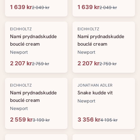
1 639 kr
1 639 kr
2 049 kr
2 049 kr
-
20
%
-
20
%
EICHHOLTZ
EICHHOLTZ
Nami prydnadskudde
Nami prydnadskudde
bouclé cream
bouclé cream
Newport
Newport
2 207 kr
2 207 kr
2 759 kr
2 759 kr
-
20
%
-
20
%
EICHHOLTZ
JONATHAN ADLER
Nami prydnadskudde
Snake kudde vit
bouclé cream
Newport
Newport
2 559 kr
3 356 kr
3 199 kr
4 195 kr