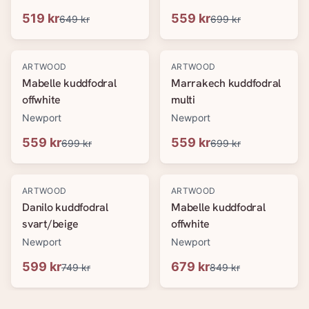
519 kr
559 kr
649 kr
699 kr
-
20
%
-
20
%
ARTWOOD
ARTWOOD
Mabelle kuddfodral
Marrakech kuddfodral
offwhite
multi
Newport
Newport
559 kr
559 kr
699 kr
699 kr
-
20
%
-
20
%
ARTWOOD
ARTWOOD
Danilo kuddfodral
Mabelle kuddfodral
svart/beige
offwhite
Newport
Newport
599 kr
679 kr
749 kr
849 kr