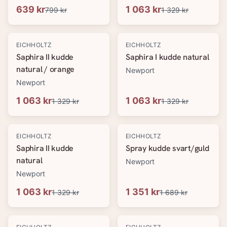
639 kr
1 063 kr
799 kr
1 329 kr
-
20
%
-
20
%
EICHHOLTZ
EICHHOLTZ
Saphira II kudde
Saphira I kudde natural
natural / orange
Newport
Newport
1 063 kr
1 063 kr
1 329 kr
1 329 kr
-
20
%
-
20
%
EICHHOLTZ
EICHHOLTZ
Saphira II kudde
Spray kudde svart/guld
natural
Newport
Newport
1 063 kr
1 351 kr
1 329 kr
1 689 kr
-
20
%
-
20
%