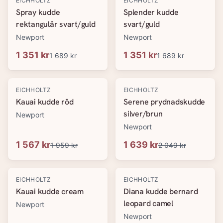
EICHHOLTZ
EICHHOLTZ
Spray kudde
Splender kudde
rektangulär svart/guld
svart/guld
Newport
Newport
1 351 kr
1 351 kr
1 689 kr
1 689 kr
-
20
%
-
20
%
EICHHOLTZ
EICHHOLTZ
Kauai kudde röd
Serene prydnadskudde
silver/brun
Newport
Newport
1 567 kr
1 639 kr
1 959 kr
2 049 kr
-
20
%
-
20
%
EICHHOLTZ
EICHHOLTZ
Kauai kudde cream
Diana kudde bernard
leopard camel
Newport
Newport