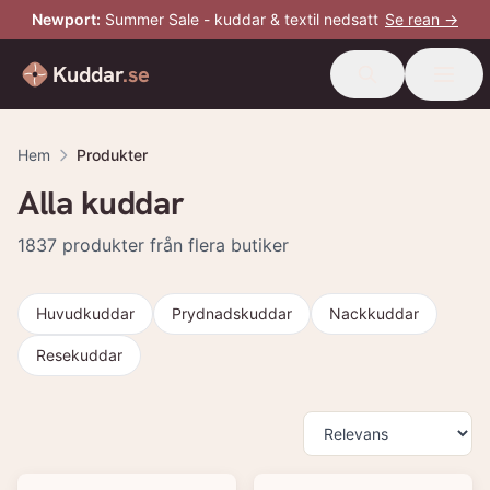
Newport
:
Summer Sale - kuddar & textil nedsatt
Se rean →
Kuddar
.se
Hem
Produkter
Alla kuddar
1837
produkter från flera butiker
Huvudkuddar
Prydnadskuddar
Nackkuddar
Resekuddar
Produkter