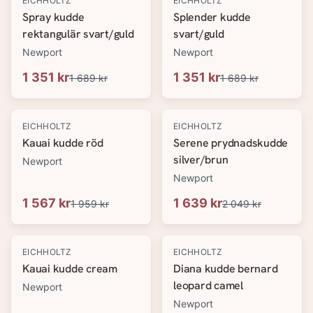
EICHHOLTZ
EICHHOLTZ
Spray kudde
Splender kudde
rektangulär svart/guld
svart/guld
Newport
Newport
1 351 kr
1 351 kr
1 689 kr
1 689 kr
-
20
%
-
20
%
EICHHOLTZ
EICHHOLTZ
Kauai kudde röd
Serene prydnadskudde
silver/brun
Newport
Newport
1 567 kr
1 639 kr
1 959 kr
2 049 kr
-
20
%
-
20
%
EICHHOLTZ
EICHHOLTZ
Kauai kudde cream
Diana kudde bernard
leopard camel
Newport
Newport