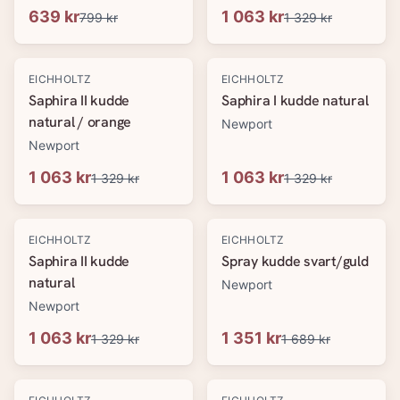
639 kr
1 063 kr
799 kr
1 329 kr
-
20
%
-
20
%
EICHHOLTZ
EICHHOLTZ
Saphira II kudde
Saphira I kudde natural
natural / orange
Newport
Newport
1 063 kr
1 063 kr
1 329 kr
1 329 kr
-
20
%
-
20
%
EICHHOLTZ
EICHHOLTZ
Saphira II kudde
Spray kudde svart/guld
natural
Newport
Newport
1 063 kr
1 351 kr
1 329 kr
1 689 kr
-
20
%
-
20
%