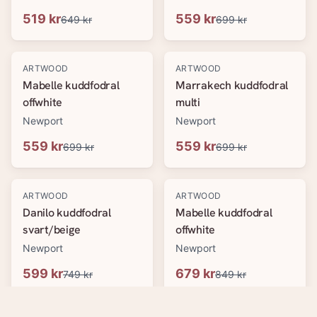
519 kr
559 kr
649 kr
699 kr
-
20
%
-
20
%
ARTWOOD
ARTWOOD
Mabelle kuddfodral
Marrakech kuddfodral
offwhite
multi
Newport
Newport
559 kr
559 kr
699 kr
699 kr
-
20
%
-
20
%
ARTWOOD
ARTWOOD
Danilo kuddfodral
Mabelle kuddfodral
svart/beige
offwhite
Newport
Newport
599 kr
679 kr
749 kr
849 kr