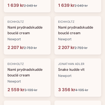
1 639 kr
1 639 kr
2 049 kr
2 049 kr
-
20
%
-
20
%
EICHHOLTZ
EICHHOLTZ
Nami prydnadskudde
Nami prydnadskudde
bouclé cream
bouclé cream
Newport
Newport
2 207 kr
2 207 kr
2 759 kr
2 759 kr
-
20
%
-
20
%
EICHHOLTZ
JONATHAN ADLER
Nami prydnadskudde
Snake kudde vit
bouclé cream
Newport
Newport
2 559 kr
3 356 kr
3 199 kr
4 195 kr