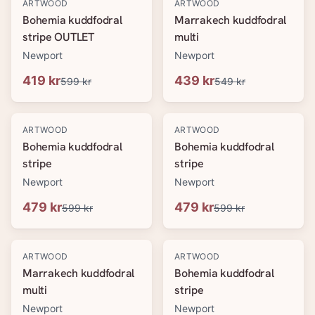
-
30
%
-
20
%
ARTWOOD
ARTWOOD
Bohemia kuddfodral
Marrakech kuddfodral
stripe OUTLET
multi
Newport
Newport
419 kr
439 kr
599 kr
549 kr
-
20
%
-
20
%
ARTWOOD
ARTWOOD
Bohemia kuddfodral
Bohemia kuddfodral
stripe
stripe
Newport
Newport
479 kr
479 kr
599 kr
599 kr
-
20
%
-
20
%
ARTWOOD
ARTWOOD
Marrakech kuddfodral
Bohemia kuddfodral
multi
stripe
Newport
Newport