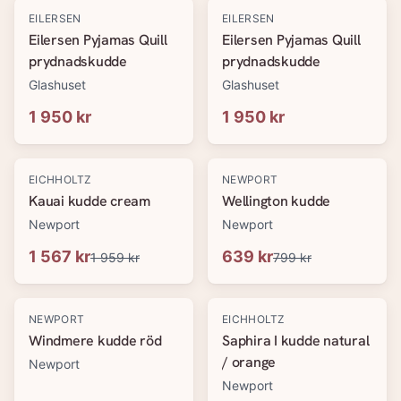
EILERSEN
EILERSEN
Eilersen Pyjamas Quill
Eilersen Pyjamas Quill
prydnadskudde
prydnadskudde
Glashuset
Glashuset
1 950 kr
1 950 kr
-
20
%
-
20
%
EICHHOLTZ
NEWPORT
Kauai kudde cream
Wellington kudde
Newport
Newport
1 567 kr
639 kr
1 959 kr
799 kr
-
20
%
-
20
%
NEWPORT
EICHHOLTZ
Windmere kudde röd
Saphira I kudde natural
/ orange
Newport
Newport