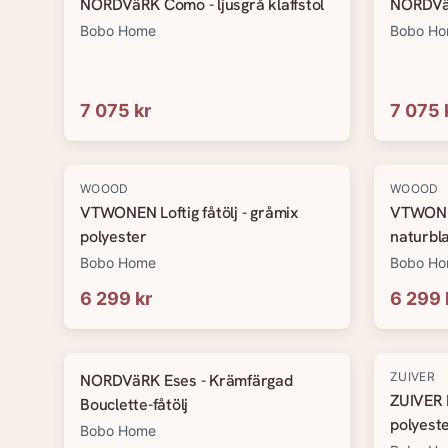
NORDVäRK Como - ljusgrå klaffstol
NORDVäR
Bobo Home
Bobo H
7 075 kr
7 075 
WOOOD
WOOOD
VTWONEN Loftig fåtölj - gråmix
VTWONEN
polyester
naturbl
Bobo Home
Bobo H
6 299 kr
6 299 
ZUIVER
NORDVäRK Eses - Krämfärgad
ZUIVER F
Bouclette-fåtölj
polyeste
Bobo Home