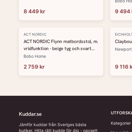
Bobo H
8 449 kr
9 494 
-
20
%
ACT NORDIC
EICHHOL
ACT NORDIC Flynn matbordsstol, m.
Claybour
vridfunktion - beige tyg och svart
Newport
stål
Bobo Home
2 759 kr
9 116 
UTFORSK
Kuddar.se
Kategorier
Jämför kuddar från Sveriges bästa
butiker. Hitta rätt kudde för dig - oavsett