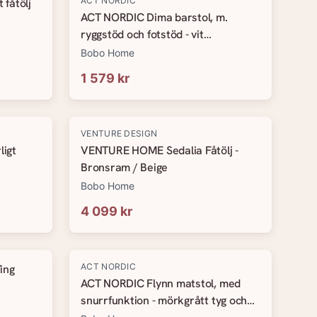
ACT NORDIC
 fåtölj
ACT NORDIC Dima barstol, m.
ryggstöd och fotstöd - vit
PU/polypropen och naturgummiträ
Bobo Home
1 579 kr
VENTURE DESIGN
ligt
VENTURE HOME Sedalia Fåtölj -
Bronsram / Beige
Bobo Home
4 099 kr
ACT NORDIC
ing
ACT NORDIC Flynn matstol, med
snurrfunktion - mörkgrått tyg och