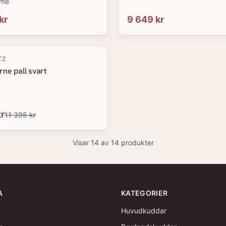
ome
kr
9 649 kr
TZ
ne pall svart
kr
11 395 kr
Visar
14
av
14
produkter
A
KATEGORIER
Huvudkuddar