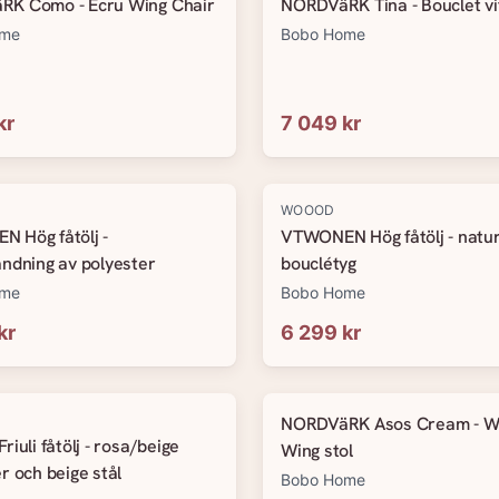
K Como - Ecru Wing Chair
NORDVäRK Tina - Bouclet vit
ome
Bobo Home
kr
7 049 kr
WOOOD
 Hög fåtölj -
VTWONEN Hög fåtölj - natur
andning av polyester
bouclétyg
ome
Bobo Home
kr
6 299 kr
NORDVäRK Asos Cream - W
riuli fåtölj - rosa/beige
Wing stol
r och beige stål
Bobo Home