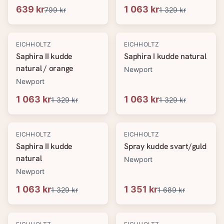
639 kr
1 063 kr
799 kr
1 329 kr
-
20
%
-
20
%
EICHHOLTZ
EICHHOLTZ
Saphira II kudde
Saphira I kudde natural
natural / orange
Newport
Newport
1 063 kr
1 063 kr
1 329 kr
1 329 kr
-
20
%
-
20
%
EICHHOLTZ
EICHHOLTZ
Saphira II kudde
Spray kudde svart/guld
natural
Newport
Newport
1 063 kr
1 351 kr
1 329 kr
1 689 kr
-
20
%
-
20
%