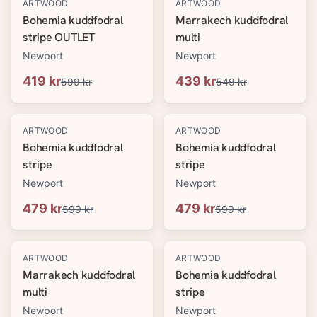
-
30
%
-
20
%
ARTWOOD
ARTWOOD
Bohemia kuddfodral
Marrakech kuddfodral
stripe OUTLET
multi
Newport
Newport
419 kr
439 kr
599 kr
549 kr
-
20
%
-
20
%
ARTWOOD
ARTWOOD
Bohemia kuddfodral
Bohemia kuddfodral
stripe
stripe
Newport
Newport
479 kr
479 kr
599 kr
599 kr
-
20
%
-
20
%
ARTWOOD
ARTWOOD
Marrakech kuddfodral
Bohemia kuddfodral
multi
stripe
Newport
Newport