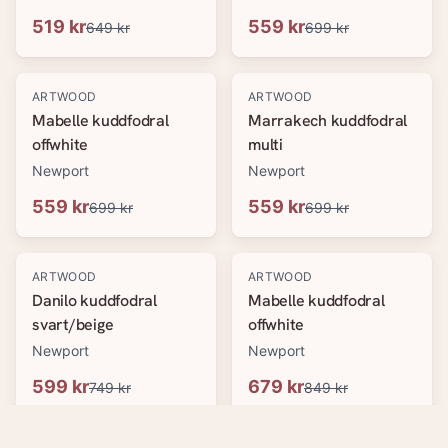
519 kr
559 kr
649 kr
699 kr
-
20
%
-
20
%
ARTWOOD
ARTWOOD
Mabelle kuddfodral
Marrakech kuddfodral
offwhite
multi
Newport
Newport
559 kr
559 kr
699 kr
699 kr
-
20
%
-
20
%
ARTWOOD
ARTWOOD
Danilo kuddfodral
Mabelle kuddfodral
svart/beige
offwhite
Newport
Newport
599 kr
679 kr
749 kr
849 kr