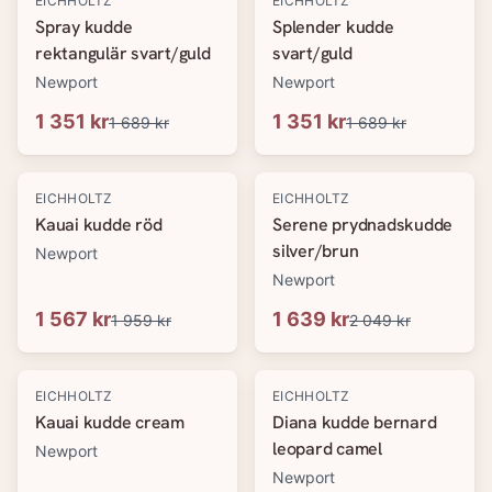
EICHHOLTZ
EICHHOLTZ
Spray kudde
Splender kudde
rektangulär svart/guld
svart/guld
Newport
Newport
1 351 kr
1 351 kr
1 689 kr
1 689 kr
-
20
%
-
20
%
EICHHOLTZ
EICHHOLTZ
Kauai kudde röd
Serene prydnadskudde
silver/brun
Newport
Newport
1 567 kr
1 639 kr
1 959 kr
2 049 kr
-
20
%
-
20
%
EICHHOLTZ
EICHHOLTZ
Kauai kudde cream
Diana kudde bernard
leopard camel
Newport
Newport