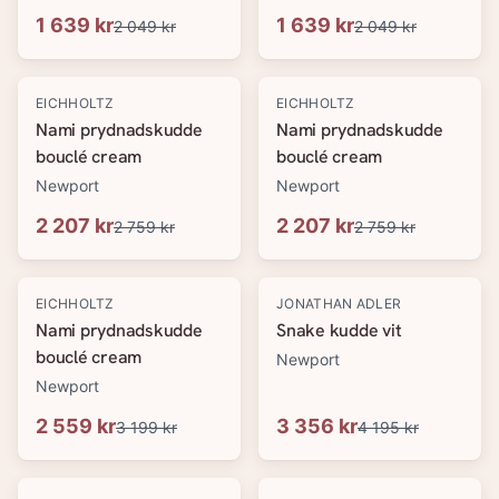
1 639 kr
1 639 kr
2 049 kr
2 049 kr
-
20
%
-
20
%
EICHHOLTZ
EICHHOLTZ
Nami prydnadskudde
Nami prydnadskudde
bouclé cream
bouclé cream
Newport
Newport
2 207 kr
2 207 kr
2 759 kr
2 759 kr
-
20
%
-
20
%
EICHHOLTZ
JONATHAN ADLER
Nami prydnadskudde
Snake kudde vit
bouclé cream
Newport
Newport
2 559 kr
3 356 kr
3 199 kr
4 195 kr