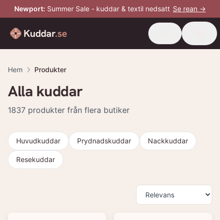
Newport
:
Summer Sale - kuddar & textil nedsatt
Se rean →
Kuddar
.se
Hem
Produkter
Alla kuddar
1837
produkter från flera butiker
Huvudkuddar
Prydnadskuddar
Nackkuddar
Resekuddar
Produkter