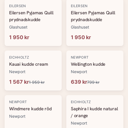
EILERSEN
EILERSEN
Eilersen Pyjamas Quill
Eilersen Pyjamas Quill
prydnadskudde
prydnadskudde
Glashuset
Glashuset
1 950 kr
1 950 kr
-
20
%
-
20
%
EICHHOLTZ
NEWPORT
Kauai kudde cream
Wellington kudde
Newport
Newport
1 567 kr
639 kr
1 959 kr
799 kr
-
20
%
-
20
%
NEWPORT
EICHHOLTZ
Windmere kudde röd
Saphira I kudde natural
/ orange
Newport
Newport