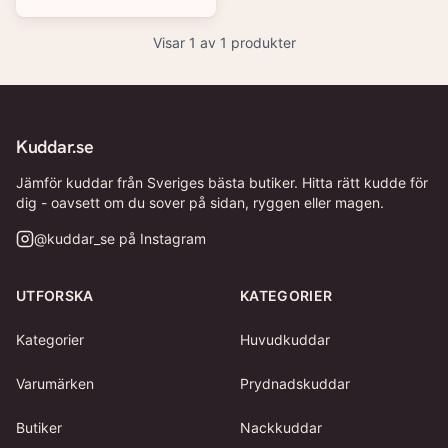
Visar
1
av
1
produkter
Kuddar.se
Jämför kuddar från Sveriges bästa butiker. Hitta rätt kudde för
dig - oavsett om du sover på sidan, ryggen eller magen.
@
kuddar_se
på Instagram
UTFORSKA
KATEGORIER
Kategorier
Huvudkuddar
Varumärken
Prydnadskuddar
Butiker
Nackkuddar