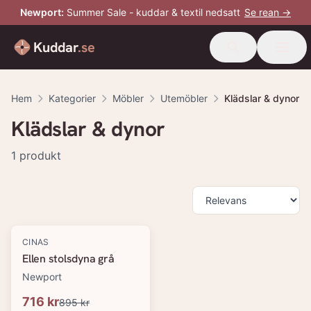
Newport
:
Summer Sale - kuddar & textil nedsatt
Se rean →
Kuddar
.se
Hem
Kategorier
Möbler
Utemöbler
Klädslar & dynor
Klädslar & dynor
1
produkt
Produkter
-
20
%
CINAS
Ellen stolsdyna grå
Newport
716 kr
895 kr