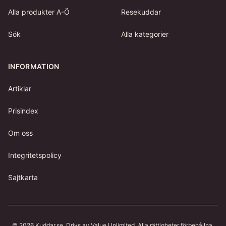
Alla produkter A-Ö
Resekuddar
Sök
Alla kategorier
INFORMATION
Artiklar
Prisindex
Om oss
Integritetspolicy
Sajtkarta
©
2026
Kuddar.se
. Drivs av Value Unlimited. Alla rättigheter förbehållna.