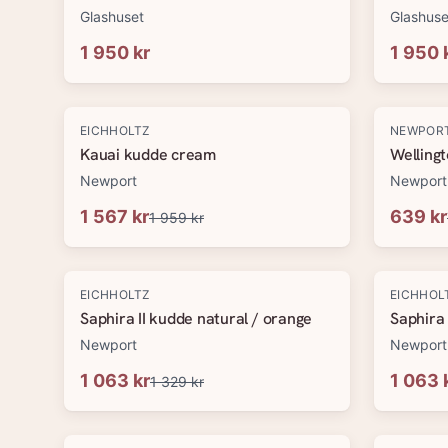
Glashuset
Glashuse
1 950 kr
1 950 
-
20
%
-
20
%
EICHHOLTZ
NEWPOR
Kauai kudde cream
Welling
Newport
Newport
1 567 kr
639 kr
1 959 kr
-
20
%
-
20
%
EICHHOLTZ
EICHHOL
Saphira II kudde natural / orange
Saphira 
Newport
Newport
1 063 kr
1 063 
1 329 kr