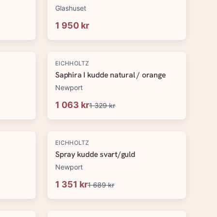
Glashuset
1 950 kr
-
20
%
EICHHOLTZ
Saphira I kudde natural / orange
Newport
1 063 kr
1 329 kr
-
20
%
EICHHOLTZ
Spray kudde svart/guld
Newport
1 351 kr
1 689 kr