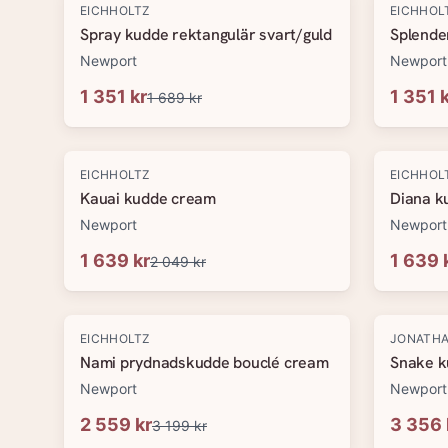
-
20
%
-
20
%
EICHHOLTZ
EICHHOL
Spray kudde rektangulär svart/guld
Splende
Newport
Newport
1 351 kr
1 351 
1 689 kr
-
20
%
-
20
%
EICHHOLTZ
EICHHOL
Kauai kudde cream
Diana k
Newport
Newport
1 639 kr
1 639 
2 049 kr
-
20
%
-
20
%
EICHHOLTZ
JONATHA
Nami prydnadskudde bouclé cream
Snake k
Newport
Newport
2 559 kr
3 356 
3 199 kr