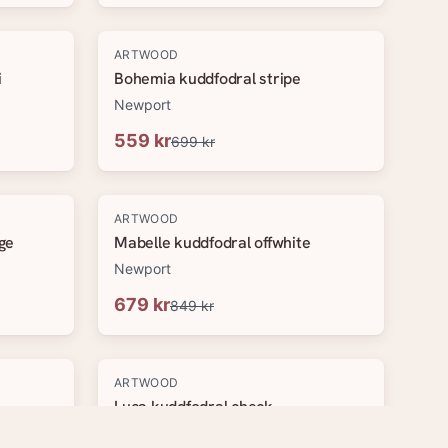
-
20
%
ARTWOOD
i
Bohemia kuddfodral stripe
Newport
559 kr
699 kr
-
20
%
ARTWOOD
ge
Mabelle kuddfodral offwhite
Newport
679 kr
849 kr
-
20
%
ARTWOOD
Luca kuddfodral check
Newport