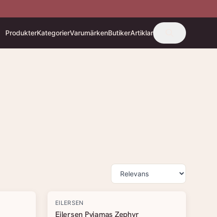
Produkter
Kategorier
Varumärken
Butiker
Artiklar
EILERSEN
Eilersen Pyjamas Zephyr