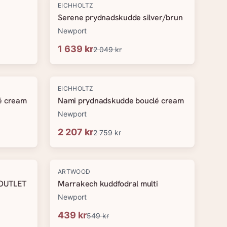
-
20
%
EICHHOLTZ
Serene prydnadskudde silver/brun
Newport
1 639 kr
2 049 kr
-
20
%
EICHHOLTZ
é cream
Nami prydnadskudde bouclé cream
Newport
2 207 kr
2 759 kr
-
20
%
ARTWOOD
 OUTLET
Marrakech kuddfodral multi
Newport
439 kr
549 kr