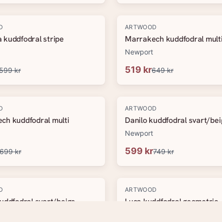
-
20
%
D
ARTWOOD
 kuddfodral stripe
Marrakech kuddfodral mult
Newport
519 kr
599 kr
649 kr
-
20
%
D
ARTWOOD
ch kuddfodral multi
Danilo kuddfodral svart/bei
Newport
599 kr
699 kr
749 kr
-
20
%
D
ARTWOOD
uddfodral svart/beige
Luca kuddfodral geometric
Newport