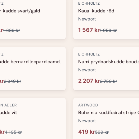
-
20
%
TZ
EICHHOLTZ
r kudde svart/guld
Kauai kudde röd
Newport
kr
1 567 kr
1 689 kr
1 959 kr
-
20
%
TZ
EICHHOLTZ
udde bernard leopard camel
Nami prydnadskudde boucl
Newport
kr
2 207 kr
2 049 kr
2 759 kr
-
30
%
N ADLER
ARTWOOD
udde vit
Bohemia kuddfodral stripe
Newport
kr
419 kr
4 195 kr
599 kr