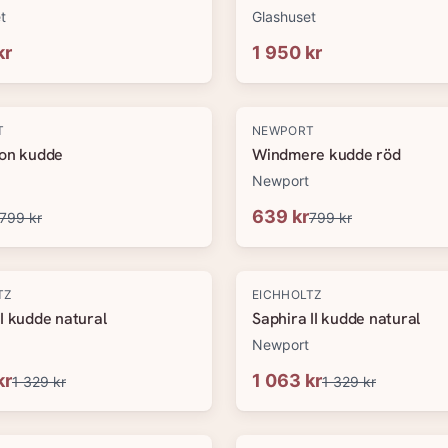
t
Glashuset
kr
1 950 kr
-
20
%
T
NEWPORT
ton kudde
Windmere kudde röd
Newport
639 kr
799 kr
799 kr
-
20
%
TZ
EICHHOLTZ
I kudde natural
Saphira II kudde natural
Newport
kr
1 063 kr
1 329 kr
1 329 kr