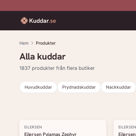
Kuddar
.se
Hem
Produkter
Alla kuddar
1837
produkter från flera butiker
Huvudkuddar
Prydnadskuddar
Nackkuddar
Produkter
EILERSEN
EILERSE
Eilersen Pyjamas Zephyr
Eilerse