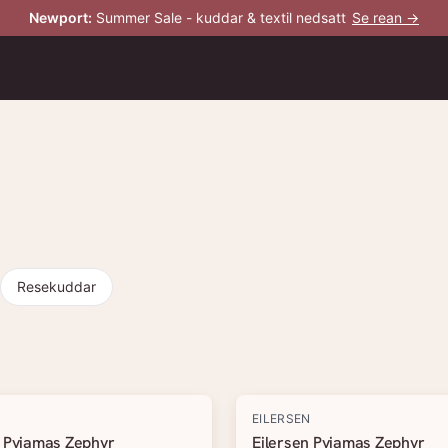
Newport
:
Summer Sale - kuddar & textil nedsatt
Se rean →
Resekuddar
N
EILERSEN
n Pyjamas Zephyr
Eilersen Pyjamas Zephyr