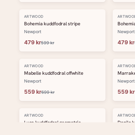
-
20
%
-
20
%
ARTWOOD
ARTWOO
Bohemia kuddfodral stripe
Bohemia
Newport
Newport
479 kr
479 kr
599 kr
-
20
%
-
20
%
ARTWOOD
ARTWOO
Mabelle kuddfodral offwhite
Marrake
Newport
Newport
559 kr
559 kr
699 kr
-
20
%
-
20
%
ARTWOOD
ARTWOO
Luca kuddfodral geometric
Danilo k
Newport
Newport