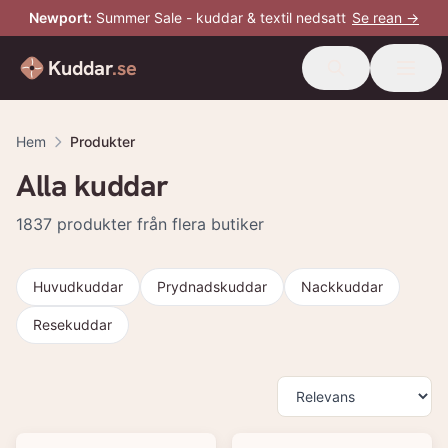
Newport
:
Summer Sale - kuddar & textil nedsatt
Se rean →
Kuddar
.se
Hem
Produkter
Alla kuddar
1837
produkter från flera butiker
Huvudkuddar
Prydnadskuddar
Nackkuddar
Resekuddar
Produkter