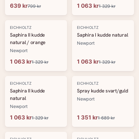
639 kr
1 063 kr
799 kr
1 329 kr
-
20
%
-
20
%
EICHHOLTZ
EICHHOLTZ
Saphira II kudde
Saphira I kudde natural
natural / orange
Newport
Newport
1 063 kr
1 063 kr
1 329 kr
1 329 kr
-
20
%
-
20
%
EICHHOLTZ
EICHHOLTZ
Saphira II kudde
Spray kudde svart/guld
natural
Newport
Newport
1 063 kr
1 351 kr
1 329 kr
1 689 kr
-
20
%
-
20
%