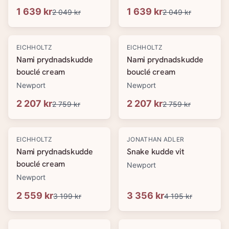
1 639 kr
1 639 kr
2 049 kr
2 049 kr
-
20
%
-
20
%
EICHHOLTZ
EICHHOLTZ
Nami prydnadskudde
Nami prydnadskudde
bouclé cream
bouclé cream
Newport
Newport
2 207 kr
2 207 kr
2 759 kr
2 759 kr
-
20
%
-
20
%
EICHHOLTZ
JONATHAN ADLER
Nami prydnadskudde
Snake kudde vit
bouclé cream
Newport
Newport
2 559 kr
3 356 kr
3 199 kr
4 195 kr