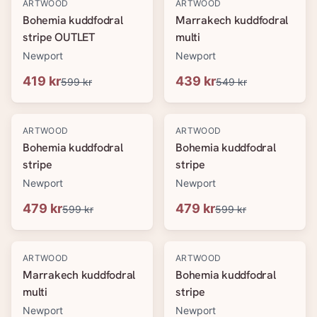
-
30
%
-
20
%
ARTWOOD
ARTWOOD
Bohemia kuddfodral
Marrakech kuddfodral
stripe OUTLET
multi
Newport
Newport
419 kr
439 kr
599 kr
549 kr
-
20
%
-
20
%
ARTWOOD
ARTWOOD
Bohemia kuddfodral
Bohemia kuddfodral
stripe
stripe
Newport
Newport
479 kr
479 kr
599 kr
599 kr
-
20
%
-
20
%
ARTWOOD
ARTWOOD
Marrakech kuddfodral
Bohemia kuddfodral
multi
stripe
Newport
Newport