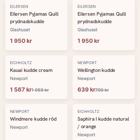
EILERSEN
EILERSEN
Eilersen Pyjamas Quill
Eilersen Pyjamas Quill
prydnadskudde
prydnadskudde
Glashuset
Glashuset
1 950 kr
1 950 kr
-
20
%
-
20
%
EICHHOLTZ
NEWPORT
Kauai kudde cream
Wellington kudde
Newport
Newport
1 567 kr
639 kr
1 959 kr
799 kr
-
20
%
-
20
%
NEWPORT
EICHHOLTZ
Windmere kudde röd
Saphira I kudde natural
/ orange
Newport
Newport