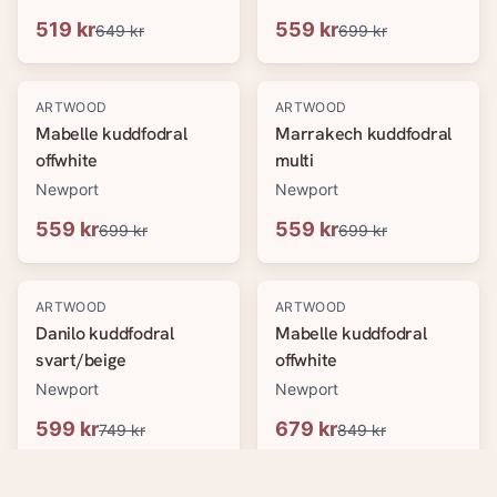
519 kr
559 kr
649 kr
699 kr
-
20
%
-
20
%
ARTWOOD
ARTWOOD
Mabelle kuddfodral
Marrakech kuddfodral
offwhite
multi
Newport
Newport
559 kr
559 kr
699 kr
699 kr
-
20
%
-
20
%
ARTWOOD
ARTWOOD
Danilo kuddfodral
Mabelle kuddfodral
svart/beige
offwhite
Newport
Newport
599 kr
679 kr
749 kr
849 kr