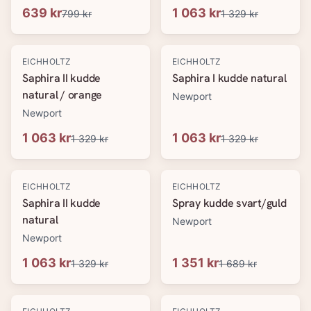
639 kr
1 063 kr
799 kr
1 329 kr
-
20
%
-
20
%
EICHHOLTZ
EICHHOLTZ
Saphira II kudde
Saphira I kudde natural
natural / orange
Newport
Newport
1 063 kr
1 063 kr
1 329 kr
1 329 kr
-
20
%
-
20
%
EICHHOLTZ
EICHHOLTZ
Saphira II kudde
Spray kudde svart/guld
natural
Newport
Newport
1 063 kr
1 351 kr
1 329 kr
1 689 kr
-
20
%
-
20
%