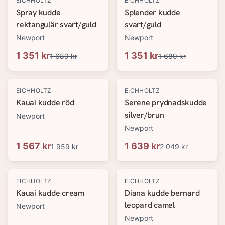
EICHHOLTZ
EICHHOLTZ
Spray kudde
Splender kudde
rektangulär svart/guld
svart/guld
Newport
Newport
1 351 kr
1 351 kr
1 689 kr
1 689 kr
-
20
%
-
20
%
EICHHOLTZ
EICHHOLTZ
Kauai kudde röd
Serene prydnadskudde
silver/brun
Newport
Newport
1 567 kr
1 639 kr
1 959 kr
2 049 kr
-
20
%
-
20
%
EICHHOLTZ
EICHHOLTZ
Kauai kudde cream
Diana kudde bernard
leopard camel
Newport
Newport