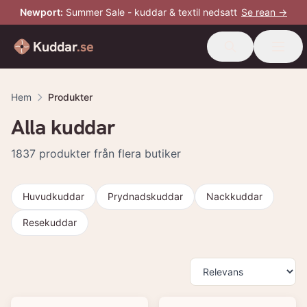
Newport
:
Summer Sale - kuddar & textil nedsatt
Se rean →
Kuddar
.se
Hem
Produkter
Alla kuddar
1837
produkter från flera butiker
Huvudkuddar
Prydnadskuddar
Nackkuddar
Resekuddar
Produkter