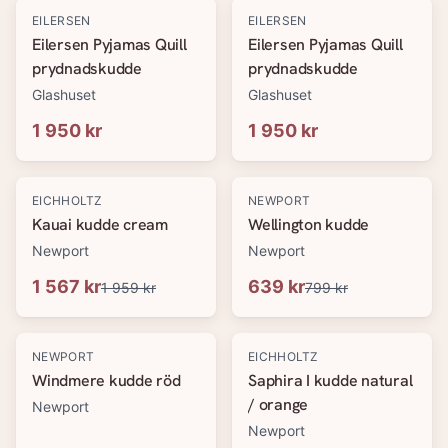
EILERSEN
EILERSEN
Eilersen Pyjamas Quill
Eilersen Pyjamas Quill
prydnadskudde
prydnadskudde
Glashuset
Glashuset
1 950 kr
1 950 kr
-
20
%
-
20
%
EICHHOLTZ
NEWPORT
Kauai kudde cream
Wellington kudde
Newport
Newport
1 567 kr
639 kr
1 959 kr
799 kr
-
20
%
-
20
%
NEWPORT
EICHHOLTZ
Windmere kudde röd
Saphira I kudde natural
/ orange
Newport
Newport