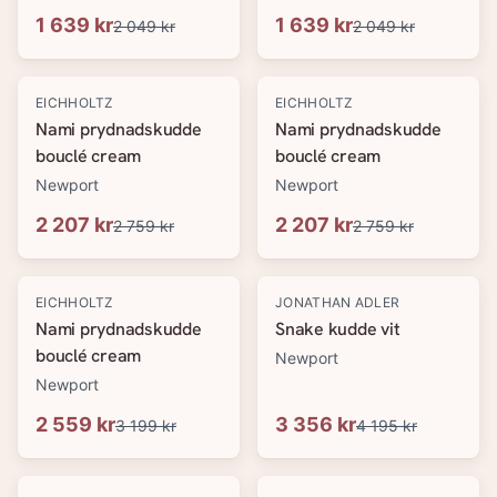
1 639 kr
1 639 kr
2 049 kr
2 049 kr
-
20
%
-
20
%
EICHHOLTZ
EICHHOLTZ
Nami prydnadskudde
Nami prydnadskudde
bouclé cream
bouclé cream
Newport
Newport
2 207 kr
2 207 kr
2 759 kr
2 759 kr
-
20
%
-
20
%
EICHHOLTZ
JONATHAN ADLER
Nami prydnadskudde
Snake kudde vit
bouclé cream
Newport
Newport
2 559 kr
3 356 kr
3 199 kr
4 195 kr