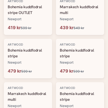
-
30
%
-
20
%
ARTWOOD
ARTWOOD
Bohemia kuddfodral
Marrakech kuddfodral
stripe OUTLET
multi
Newport
Newport
419 kr
439 kr
599 kr
549 kr
-
20
%
-
20
%
ARTWOOD
ARTWOOD
Bohemia kuddfodral
Bohemia kuddfodral
stripe
stripe
Newport
Newport
479 kr
479 kr
599 kr
599 kr
-
20
%
-
20
%
ARTWOOD
ARTWOOD
Marrakech kuddfodral
Bohemia kuddfodral
multi
stripe
Newport
Newport