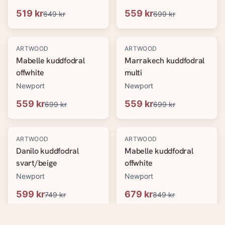
519 kr
559 kr
649 kr
699 kr
-
20
%
-
20
%
ARTWOOD
ARTWOOD
Mabelle kuddfodral
Marrakech kuddfodral
offwhite
multi
Newport
Newport
559 kr
559 kr
699 kr
699 kr
-
20
%
-
20
%
ARTWOOD
ARTWOOD
Danilo kuddfodral
Mabelle kuddfodral
svart/beige
offwhite
Newport
Newport
599 kr
679 kr
749 kr
849 kr