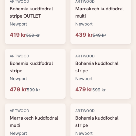
-
30
%
-
20
%
ARTWOOD
ARTWOOD
Bohemia kuddfodral
Marrakech kuddfodral
stripe OUTLET
multi
Newport
Newport
419 kr
439 kr
599 kr
549 kr
-
20
%
-
20
%
ARTWOOD
ARTWOOD
Bohemia kuddfodral
Bohemia kuddfodral
stripe
stripe
Newport
Newport
479 kr
479 kr
599 kr
599 kr
-
20
%
-
20
%
ARTWOOD
ARTWOOD
Marrakech kuddfodral
Bohemia kuddfodral
multi
stripe
Newport
Newport