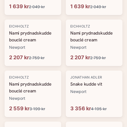
1 639 kr
1 639 kr
2 049 kr
2 049 kr
-
20
%
-
20
%
EICHHOLTZ
EICHHOLTZ
Nami prydnadskudde
Nami prydnadskudde
bouclé cream
bouclé cream
Newport
Newport
2 207 kr
2 207 kr
2 759 kr
2 759 kr
-
20
%
-
20
%
EICHHOLTZ
JONATHAN ADLER
Nami prydnadskudde
Snake kudde vit
bouclé cream
Newport
Newport
2 559 kr
3 356 kr
3 199 kr
4 195 kr