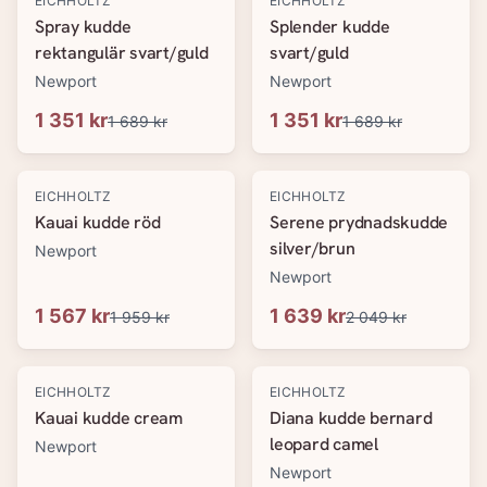
EICHHOLTZ
EICHHOLTZ
Spray kudde
Splender kudde
rektangulär svart/guld
svart/guld
Newport
Newport
1 351 kr
1 351 kr
1 689 kr
1 689 kr
-
20
%
-
20
%
EICHHOLTZ
EICHHOLTZ
Kauai kudde röd
Serene prydnadskudde
silver/brun
Newport
Newport
1 567 kr
1 639 kr
1 959 kr
2 049 kr
-
20
%
-
20
%
EICHHOLTZ
EICHHOLTZ
Kauai kudde cream
Diana kudde bernard
leopard camel
Newport
Newport