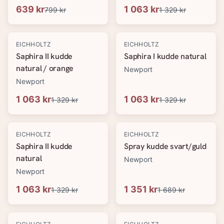
639 kr
1 063 kr
799 kr
1 329 kr
-
20
%
-
20
%
EICHHOLTZ
EICHHOLTZ
Saphira II kudde
Saphira I kudde natural
natural / orange
Newport
Newport
1 063 kr
1 063 kr
1 329 kr
1 329 kr
-
20
%
-
20
%
EICHHOLTZ
EICHHOLTZ
Saphira II kudde
Spray kudde svart/guld
natural
Newport
Newport
1 063 kr
1 351 kr
1 329 kr
1 689 kr
-
20
%
-
20
%