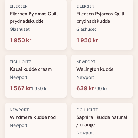
EILERSEN
EILERSEN
Eilersen Pyjamas Quill
Eilersen Pyjamas Quill
prydnadskudde
prydnadskudde
Glashuset
Glashuset
1 950 kr
1 950 kr
-
20
%
-
20
%
EICHHOLTZ
NEWPORT
Kauai kudde cream
Wellington kudde
Newport
Newport
1 567 kr
639 kr
1 959 kr
799 kr
-
20
%
-
20
%
NEWPORT
EICHHOLTZ
Windmere kudde röd
Saphira I kudde natural
/ orange
Newport
Newport