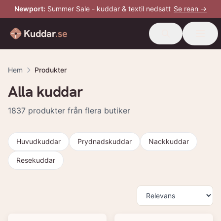
Newport
:
Summer Sale - kuddar & textil nedsatt
Se rean →
Kuddar
.se
Hem
Produkter
Alla kuddar
1837
produkter från flera butiker
Huvudkuddar
Prydnadskuddar
Nackkuddar
Resekuddar
Produkter