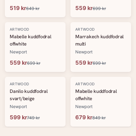
519 kr
559 kr
649 kr
699 kr
-
20
%
-
20
%
ARTWOOD
ARTWOOD
Mabelle kuddfodral
Marrakech kuddfodral
offwhite
multi
Newport
Newport
559 kr
559 kr
699 kr
699 kr
-
20
%
-
20
%
ARTWOOD
ARTWOOD
Danilo kuddfodral
Mabelle kuddfodral
svart/beige
offwhite
Newport
Newport
599 kr
679 kr
749 kr
849 kr