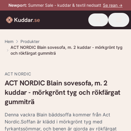
Newport
:
Summer Sale - kuddar & textil nedsatt
Se rean →
Kuddar
.se
Hem
Produkter
ACT NORDIC Blain sovesofa, m. 2 kuddar - mörkgrönt tyg
och rökfärgat gummiträ
ACT NORDIC
ACT NORDIC Blain sovesofa, m. 2
kuddar - mörkgrönt tyg och rökfärgat
gummiträ
Denna vackra Blain bäddsoffa kommer från Act
Nordic.Soffan är klädd i mörkgrönt tyg med
fyrkantssömmar, och benen är gjorda av rökfärgat