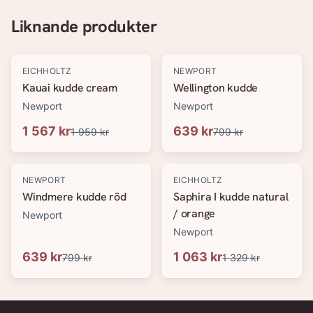
Liknande produkter
-
20
%
-
20
%
EICHHOLTZ
NEWPORT
Kauai kudde cream
Wellington kudde
Newport
Newport
1 567 kr
639 kr
1 959 kr
799 kr
-
20
%
-
20
%
NEWPORT
EICHHOLTZ
Windmere kudde röd
Saphira I kudde natural
/ orange
Newport
Newport
639 kr
1 063 kr
799 kr
1 329 kr