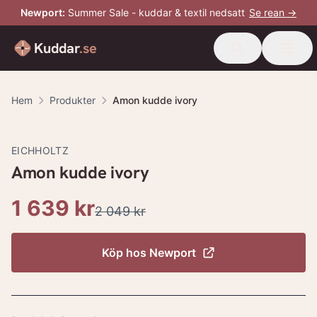
Newport
:
Summer Sale - kuddar & textil nedsatt
Se rean →
Kuddar
.se
Hem
Produkter
Amon kudde ivory
-
20
%
EICHHOLTZ
Amon kudde ivory
1 639 kr
2 049 kr
Köp hos
Newport