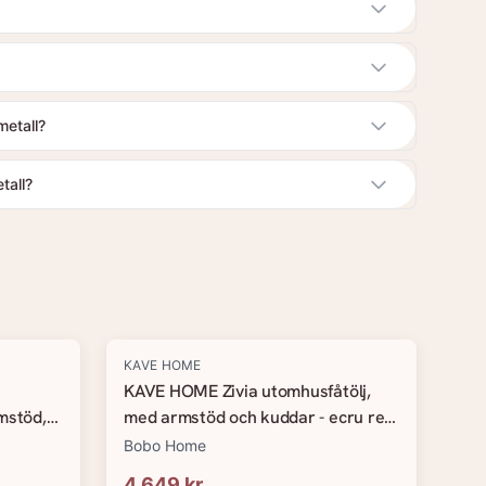
metall?
tall?
KAVE HOME
KAVE HOME Zivia utomhusfåtölj,
mstöd,
med armstöd och kuddar - ecru rep
 flätad
och grönt stål
Bobo Home
4 649 kr