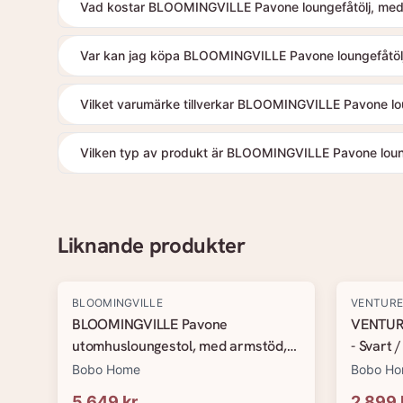
Vad kostar BLOOMINGVILLE Pavone loungefåtölj, med a
Var kan jag köpa BLOOMINGVILLE Pavone loungefåtölj,
Vilket varumärke tillverkar BLOOMINGVILLE Pavone lou
Vilken typ av produkt är BLOOMINGVILLE Pavone loung
Liknande produkter
BLOOMINGVILLE
VENTURE
BLOOMINGVILLE Pavone
VENTURE
utomhusloungestol, med armstöd,
- Svart /
beigebruna kuddar - ljusbrunt
Bobo Home
Bobo H
rep/svart metall
5 649 kr
2 899 