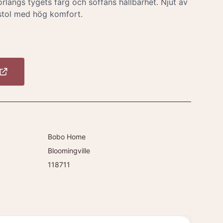
förlängs tygets färg och soffans hållbarhet. Njut av
tol med hög komfort.
Bobo Home
Bloomingville
118711