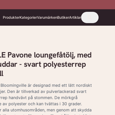
Produkter
Kategorier
Varumärken
Butiker
Artiklar
 Pavone loungefåtölj, med
ddar - svart polyesterrep
l
Bloomingville är designad med ett lätt nordiskt
er. Den är tillverkad av pulverlackerad svart
errep handvävt på stommen. De mörkgrå
e av polyester och kan tvättas i 30 grader.
ör alla utomhusområden, men genom att skydda