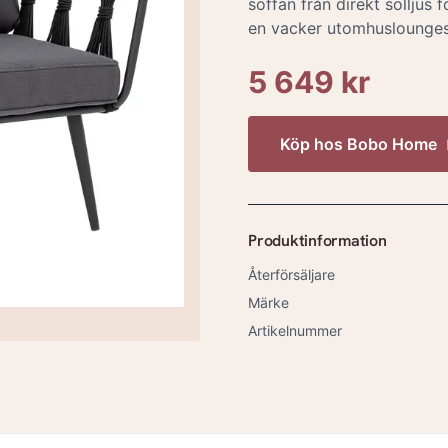
soffan från direkt solljus 
en vacker utomhuslounges
5 649 kr
Köp hos
Bobo Home
Produktinformation
Återförsäljare
Märke
Artikelnummer