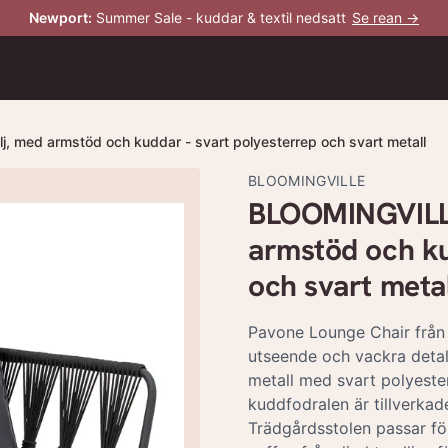
Newport
:
Summer Sale - kuddar & textil nedsatt
Se rean →
 med armstöd och kuddar - svart polyesterrep och svart metall
BLOOMINGVILLE
BLOOMINGVILLE
armstöd och ku
och svart metal
Pavone Lounge Chair från 
utseende och vackra detalj
metall med svart polyest
kuddfodralen är tillverkad
Trädgårdsstolen passar f