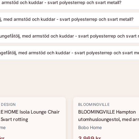
rmstöd och kuddar - svart polyesterrep och svart metall?
 med armstöd och kuddar - svart polyesterrep och svart metall?
ngefåtölj, med armstöd och kuddar - svart polyesterrep och svart 
efåtölj, med armstöd och kuddar - svart polyesterrep och svart me
 DESIGN
BLOOMINGVILLE
 HOME Isola Lounge Chair
BLOOMINGVILLE Hampton
 Svart rotting
utomhusloungestol, med ar
kuddar - akaciaträ och svart
ome
Bobo Home
snöre/metall
kr
3 969 kr