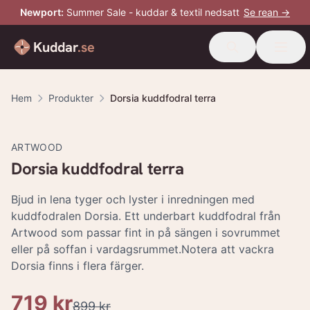
Newport
:
Summer Sale - kuddar & textil nedsatt
Se rean →
Kuddar
.se
Hem
Produkter
Dorsia kuddfodral terra
-
20
%
ARTWOOD
Dorsia kuddfodral terra
Bjud in lena tyger och lyster i inredningen med
kuddfodralen Dorsia. Ett underbart kuddfodral från
Artwood som passar fint in på sängen i sovrummet
eller på soffan i vardagsrummet.Notera att vackra
Dorsia finns i flera färger.
719 kr
899 kr