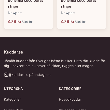
Bohemia kuddfodral
Bohemia kuddfodral
stripe
stripe
Newport
Newport
479 kr
479 kr
599 kr
599 kr
Kuddar.se
Jämför kuddar från Sveriges bästa butiker. Hitta rätt kudde för
dig - oavsett om du sover på sidan, ryggen eller magen.
@
kuddar_se
på Instagram
UTFORSKA
KATEGORIER
Kategorier
Huvudkuddar