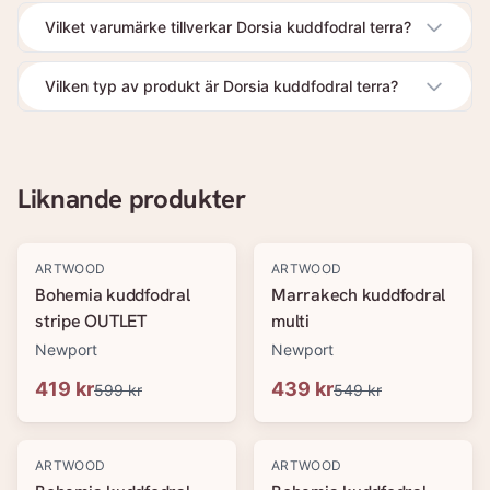
Vilket varumärke tillverkar Dorsia kuddfodral terra?
Vilken typ av produkt är Dorsia kuddfodral terra?
Liknande produkter
-
30
%
-
20
%
ARTWOOD
ARTWOOD
Bohemia kuddfodral
Marrakech kuddfodral
stripe OUTLET
multi
Newport
Newport
419 kr
439 kr
599 kr
549 kr
-
20
%
-
20
%
ARTWOOD
ARTWOOD