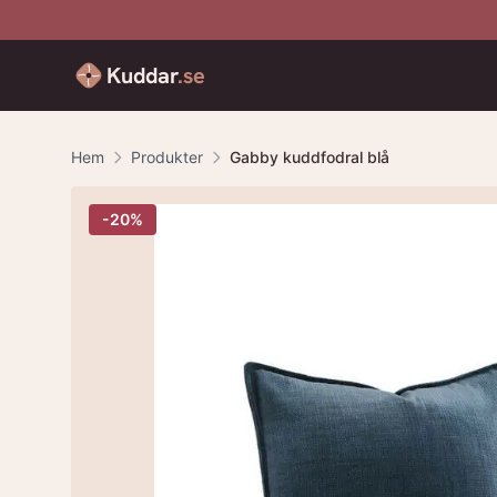
Kuddar
.se
Hem
Produkter
Gabby kuddfodral blå
-
20
%