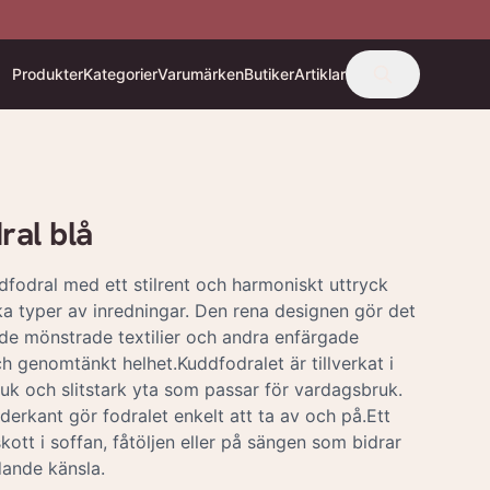
Produkter
Kategorier
Varumärken
Butiker
Artiklar
al blå
dfodral med ett stilrent och harmoniskt uttryck
ika typer av inredningar. Den rena designen gör det
de mönstrade textilier och andra enfärgade
h genomtänkt helhet.Kuddfodralet är tillverkat i
k och slitstark yta som passar för vardagsbruk.
erkant gör fodralet enkelt att ta av och på.Ett
skott i soffan, fåtöljen eller på sängen som bidrar
dande känsla.