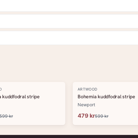
-
20
%
D
ARTWOOD
 kuddfodral stripe
Bohemia kuddfodral stripe
Newport
479 kr
599 kr
599 kr