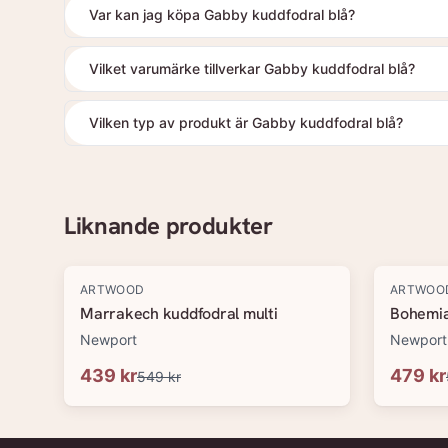
Var kan jag köpa Gabby kuddfodral blå?
Vilket varumärke tillverkar Gabby kuddfodral blå?
Vilken typ av produkt är Gabby kuddfodral blå?
Liknande produkter
-
20
%
-
20
%
ARTWOOD
ARTWOO
Marrakech kuddfodral multi
Bohemia
Newport
Newport
439 kr
479 kr
549 kr