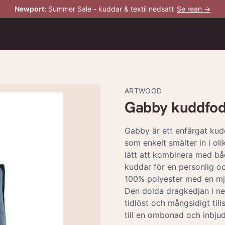
Newport
:
Summer Sale - kuddar & textil nedsatt
Se rean →
ARTWOOD
Gabby kuddfodr
Gabby är ett enfärgat kud
som enkelt smälter in i ol
lätt att kombinera med bå
kuddar för en personlig oc
100% polyester med en mju
Den dolda dragkedjan i ned
tidlöst och mångsidigt till
till en ombonad och inbju