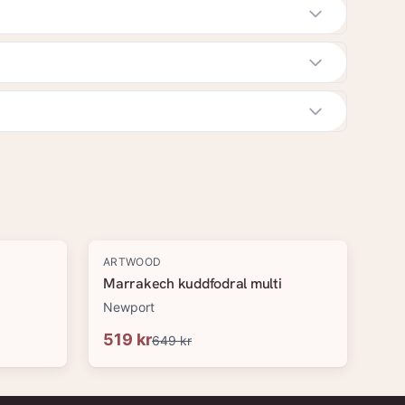
-
20
%
ARTWOOD
Marrakech kuddfodral multi
Newport
519 kr
649 kr