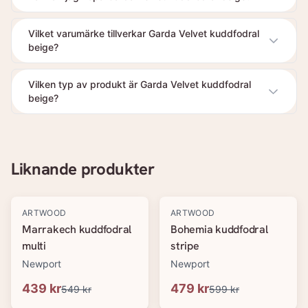
Vilket varumärke tillverkar Garda Velvet kuddfodral
beige?
Vilken typ av produkt är Garda Velvet kuddfodral
beige?
Liknande produkter
-
20
%
-
20
%
ARTWOOD
ARTWOOD
Marrakech kuddfodral
Bohemia kuddfodral
multi
stripe
Newport
Newport
439 kr
479 kr
549 kr
599 kr