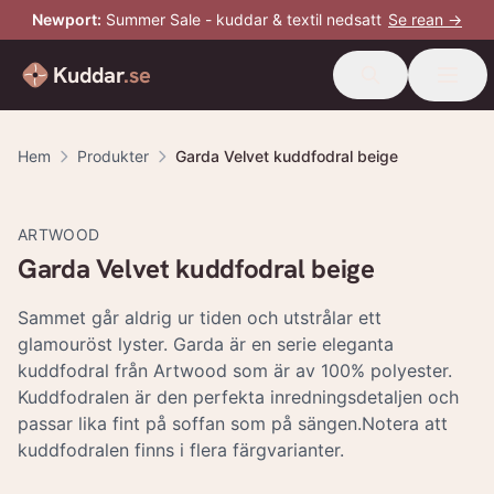
Newport
:
Summer Sale - kuddar & textil nedsatt
Se rean →
Kuddar
.se
Hem
Produkter
Garda Velvet kuddfodral beige
-
20
%
ARTWOOD
Garda Velvet kuddfodral beige
Sammet går aldrig ur tiden och utstrålar ett
glamouröst lyster. Garda är en serie eleganta
kuddfodral från Artwood som är av 100% polyester.
Kuddfodralen är den perfekta inredningsdetaljen och
passar lika fint på soffan som på sängen.Notera att
kuddfodralen finns i flera färgvarianter.