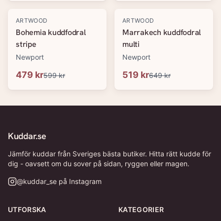
-
20
%
-
20
%
ARTWOOD
ARTWOOD
Bohemia kuddfodral
Marrakech kuddfodral
stripe
multi
Newport
Newport
479 kr
519 kr
599 kr
649 kr
Kuddar.se
Jämför kuddar från Sveriges bästa butiker. Hitta rätt kudde för
dig - oavsett om du sover på sidan, ryggen eller magen.
@
kuddar_se
på Instagram
UTFORSKA
KATEGORIER