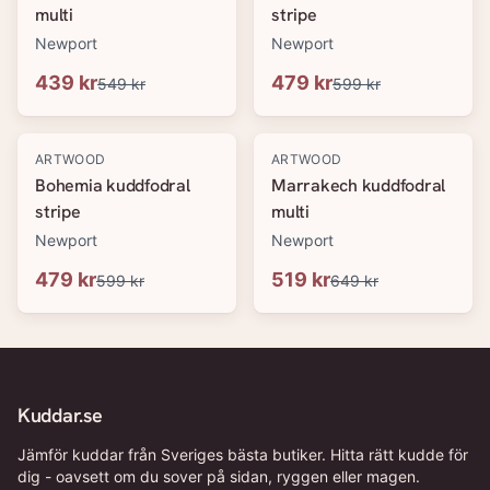
multi
stripe
Newport
Newport
439 kr
479 kr
549 kr
599 kr
-
20
%
-
20
%
ARTWOOD
ARTWOOD
Bohemia kuddfodral
Marrakech kuddfodral
stripe
multi
Newport
Newport
479 kr
519 kr
599 kr
649 kr
Kuddar.se
Jämför kuddar från Sveriges bästa butiker. Hitta rätt kudde för
dig - oavsett om du sover på sidan, ryggen eller magen.