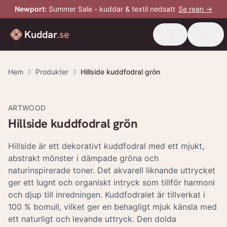
Newport
:
Summer Sale - kuddar & textil nedsatt
Se rean →
Kuddar
.se
Hem
Produkter
Hillside kuddfodral grön
-
20
%
ARTWOOD
Hillside kuddfodral grön
Hillside är ett dekorativt kuddfodral med ett mjukt,
abstrakt mönster i dämpade gröna och
naturinspirerade toner. Det akvarell liknande uttrycket
ger ett lugnt och organiskt intryck som tillför harmoni
och djup till inredningen. Kuddfodralet är tillverkat i
100 % bomull, vilket ger en behagligt mjuk känsla med
ett naturligt och levande uttryck. Den dolda