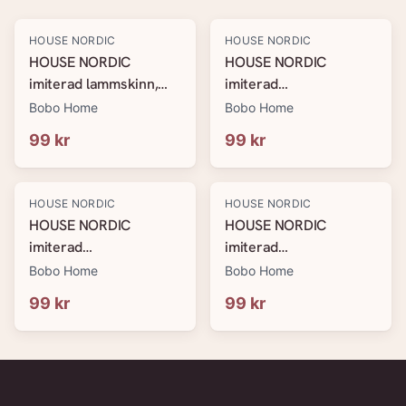
HOUSE NORDIC
HOUSE NORDIC
HOUSE NORDIC
HOUSE NORDIC
imiterad lammskinn,
imiterad
rund - svart polyester
lammskinnskudde,
Bobo Home
Bobo Home
(&Oslash;35)
fyrkantig - vit polyester
99 kr
99 kr
(40x40)
HOUSE NORDIC
HOUSE NORDIC
HOUSE NORDIC
HOUSE NORDIC
imiterad
imiterad
lammskinnskudde,
lammskinnskudde,
Bobo Home
Bobo Home
fyrkantig - svart
fyrkantig -
99 kr
99 kr
polyester (40x40)
svamppolyester (40x40)