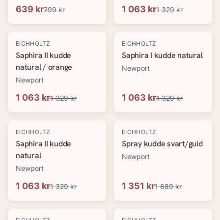
639 kr
1 063 kr
799 kr
1 329 kr
-
20
%
-
20
%
EICHHOLTZ
EICHHOLTZ
Saphira II kudde
Saphira I kudde natural
natural / orange
Newport
Newport
1 063 kr
1 063 kr
1 329 kr
1 329 kr
-
20
%
-
20
%
EICHHOLTZ
EICHHOLTZ
Saphira II kudde
Spray kudde svart/guld
natural
Newport
Newport
1 063 kr
1 351 kr
1 329 kr
1 689 kr
-
20
%
-
20
%