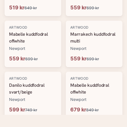
519 kr
559 kr
649 kr
699 kr
-
20
%
-
20
%
ARTWOOD
ARTWOOD
Mabelle kuddfodral
Marrakech kuddfodral
offwhite
multi
Newport
Newport
559 kr
559 kr
699 kr
699 kr
-
20
%
-
20
%
ARTWOOD
ARTWOOD
Danilo kuddfodral
Mabelle kuddfodral
svart/beige
offwhite
Newport
Newport
599 kr
679 kr
749 kr
849 kr