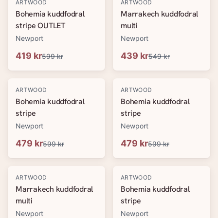
-
30
%
-
20
%
ARTWOOD
ARTWOOD
Bohemia kuddfodral
Marrakech kuddfodral
stripe OUTLET
multi
Newport
Newport
419 kr
439 kr
599 kr
549 kr
-
20
%
-
20
%
ARTWOOD
ARTWOOD
Bohemia kuddfodral
Bohemia kuddfodral
stripe
stripe
Newport
Newport
479 kr
479 kr
599 kr
599 kr
-
20
%
-
20
%
ARTWOOD
ARTWOOD
Marrakech kuddfodral
Bohemia kuddfodral
multi
stripe
Newport
Newport