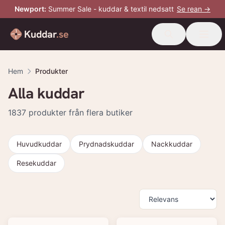
Newport
:
Summer Sale - kuddar & textil nedsatt
Se rean →
Kuddar
.se
Hem
Produkter
Alla kuddar
1837
produkter från flera butiker
Huvudkuddar
Prydnadskuddar
Nackkuddar
Resekuddar
Produkter