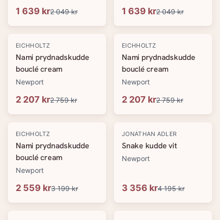
1 639 kr
1 639 kr
2 049 kr
2 049 kr
-
20
%
-
20
%
EICHHOLTZ
EICHHOLTZ
Nami prydnadskudde
Nami prydnadskudde
bouclé cream
bouclé cream
Newport
Newport
2 207 kr
2 207 kr
2 759 kr
2 759 kr
-
20
%
-
20
%
EICHHOLTZ
JONATHAN ADLER
Nami prydnadskudde
Snake kudde vit
bouclé cream
Newport
Newport
2 559 kr
3 356 kr
3 199 kr
4 195 kr