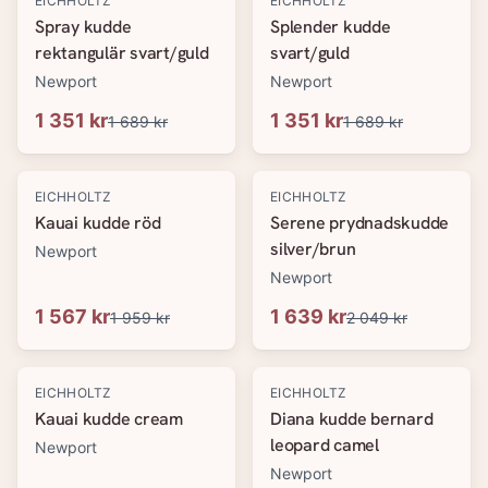
EICHHOLTZ
EICHHOLTZ
Spray kudde
Splender kudde
rektangulär svart/guld
svart/guld
Newport
Newport
1 351 kr
1 351 kr
1 689 kr
1 689 kr
-
20
%
-
20
%
EICHHOLTZ
EICHHOLTZ
Kauai kudde röd
Serene prydnadskudde
silver/brun
Newport
Newport
1 567 kr
1 639 kr
1 959 kr
2 049 kr
-
20
%
-
20
%
EICHHOLTZ
EICHHOLTZ
Kauai kudde cream
Diana kudde bernard
leopard camel
Newport
Newport