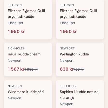
EILERSEN
EILERSEN
Eilersen Pyjamas Quill
Eilersen Pyjamas Quill
prydnadskudde
prydnadskudde
Glashuset
Glashuset
1 950 kr
1 950 kr
-
20
%
-
20
%
EICHHOLTZ
NEWPORT
Kauai kudde cream
Wellington kudde
Newport
Newport
1 567 kr
639 kr
1 959 kr
799 kr
-
20
%
-
20
%
NEWPORT
EICHHOLTZ
Windmere kudde röd
Saphira I kudde natural
/ orange
Newport
Newport