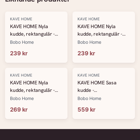
KAVE HOME
KAVE HOME
KAVE HOME Nyla
KAVE HOME Nyla
kudde, rektangulär -
kudde, rektangulär -
mikrofiber (70x40)
mikrofiber (80x40)
Bobo Home
Bobo Home
239 kr
239 kr
KAVE HOME
KAVE HOME
KAVE HOME Nyla
KAVE HOME Sasa
kudde, rektangulär -
kudde -
mikrofiber (90x40)
mikrofiberöverdrag och
Bobo Home
Bobo Home
viskoelastiskt skum
269 kr
559 kr
(33x70)