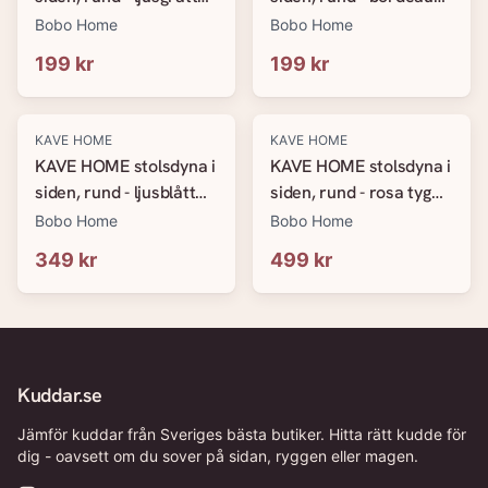
tyg (&Oslash;35)
tyg (&Oslash;35)
Bobo Home
Bobo Home
199 kr
199 kr
KAVE HOME
KAVE HOME
KAVE HOME stolsdyna i
KAVE HOME stolsdyna i
siden, rund - ljusblått
siden, rund - rosa tyg
tyg (&Oslash;35)
(&Oslash;35)
Bobo Home
Bobo Home
349 kr
499 kr
Kuddar.se
Jämför kuddar från Sveriges bästa butiker. Hitta rätt kudde för
dig - oavsett om du sover på sidan, ryggen eller magen.