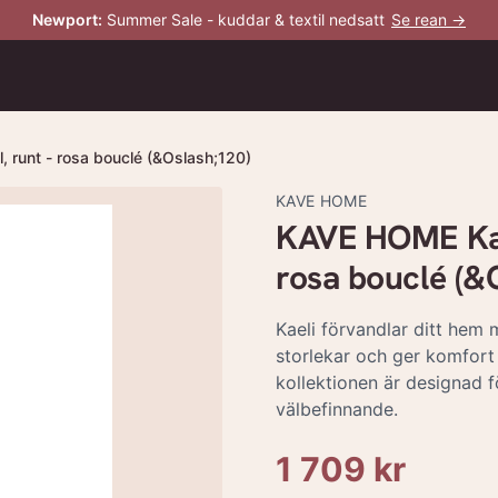
Newport
:
Summer Sale - kuddar & textil nedsatt
Se rean →
l, runt - rosa bouclé (&Oslash;120)
KAVE HOME
KAVE HOME Kaeli
rosa bouclé (&
Kaeli förvandlar ditt hem 
storlekar och ger komfort 
kollektionen är designad f
välbefinnande.
1 709 kr