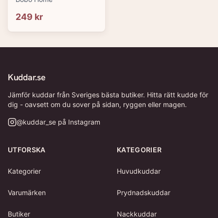
(&Oslash;30)
249 kr
Kuddar.se
Jämför kuddar från Sveriges bästa butiker. Hitta rätt kudde för
dig - oavsett om du sover på sidan, ryggen eller magen.
@
kuddar_se
på Instagram
UTFORSKA
KATEGORIER
Kategorier
Huvudkuddar
Varumärken
Prydnadskuddar
Butiker
Nackkuddar