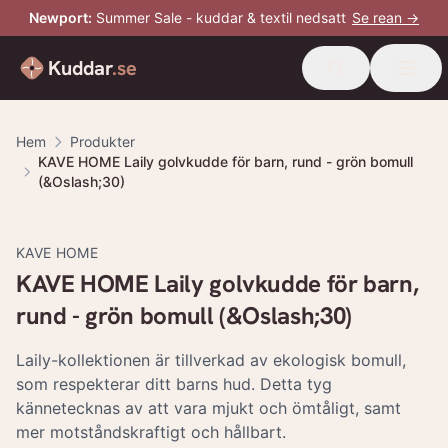
Newport
:
Summer Sale - kuddar & textil nedsatt
Se rean →
Kuddar
.se
Hem
Produkter
KAVE HOME Laily golvkudde för barn, rund - grön bomull
(&Oslash;30)
KAVE HOME
KAVE HOME Laily golvkudde för barn,
rund - grön bomull (&Oslash;30)
Laily-kollektionen är tillverkad av ekologisk bomull,
som respekterar ditt barns hud. Detta tyg
kännetecknas av att vara mjukt och ömtåligt, samt
mer motståndskraftigt och hållbart.