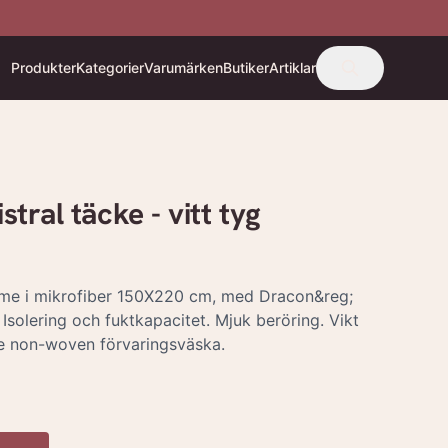
Produkter
Kategorier
Varumärken
Butiker
Artiklar
ral täcke - vitt tyg
ome i mikrofiber 150X220 cm, med Dracon&reg;
 Isolering och fuktkapacitet. Mjuk beröring. Vikt
ve non-woven förvaringsväska.