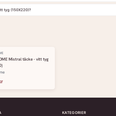
itt tyg (150X220)?
ME
E Mistral täcke - vitt tyg
0)
ome
kr
A
KATEGORIER