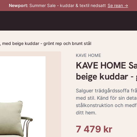
Newport
:
Summer Sale - kuddar & textil nedsatt
Se rean →
med beige kuddar - grönt rep och brunt stål
KAVE HOME
KAVE HOME Sal
beige kuddar - 
Salguer trädgårdssoffa fr
med stil. Känd för sin deta
stålkonstruktion och medf
ditt hem.
7 479 kr