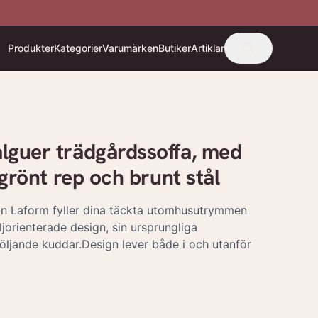
Produkter
Kategorier
Varumärken
Butiker
Artiklar
guer trädgårdssoffa, med
grönt rep och brunt stål
ån Laform fyller dina täckta utomhusutrymmen
ljorienterade design, sin ursprungliga
öljande kuddar.Design lever både i och utanför