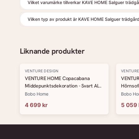
Vilket varumärke tillverkar KAVE HOME Salguer trädgå
Vilken typ av produkt är KAVE HOME Salguer trädgårds
Liknande produkter
VENTURE DESIGN
VENTURE
VENTURE HOME Copacabana
VENTUR
Middepunktsdekoration - Svart Alu
Hörnsofa
/ Grå Kudde
Bobo Home
Bobo H
4 699 kr
5 059 