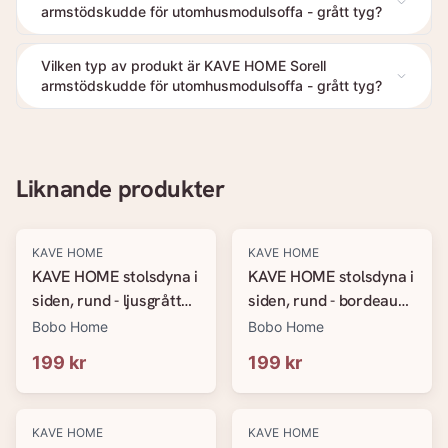
armstödskudde för utomhusmodulsoffa - grått tyg?
Vilken typ av produkt är KAVE HOME Sorell
armstödskudde för utomhusmodulsoffa - grått tyg?
Liknande produkter
KAVE HOME
KAVE HOME
KAVE HOME stolsdyna i
KAVE HOME stolsdyna i
siden, rund - ljusgrått
siden, rund - bordeaux
tyg (&Oslash;35)
tyg (&Oslash;35)
Bobo Home
Bobo Home
199 kr
199 kr
KAVE HOME
KAVE HOME