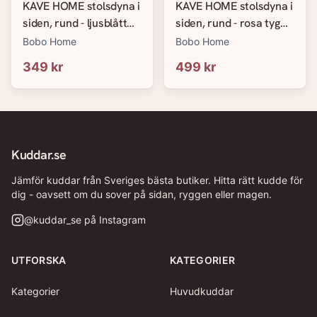
KAVE HOME stolsdyna i
KAVE HOME stolsdyna i
siden, rund - ljusblått
siden, rund - rosa tyg
tyg (&Oslash;35)
(&Oslash;35)
Bobo Home
Bobo Home
349 kr
499 kr
Kuddar.se
Jämför kuddar från Sveriges bästa butiker. Hitta rätt kudde för
dig - oavsett om du sover på sidan, ryggen eller magen.
@
kuddar_se
på Instagram
UTFORSKA
KATEGORIER
Kategorier
Huvudkuddar