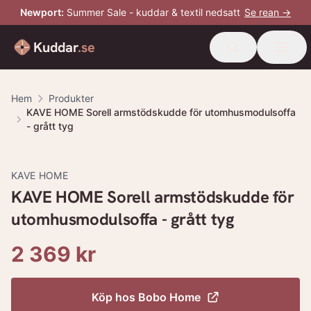
Newport
:
Summer Sale - kuddar & textil nedsatt
Se rean →
Kuddar
.se
Hem
Produkter
KAVE HOME Sorell armstödskudde för utomhusmodulsoffa
- grått tyg
KAVE HOME
KAVE HOME Sorell armstödskudde för
utomhusmodulsoffa - grått tyg
2 369 kr
Köp hos
Bobo Home