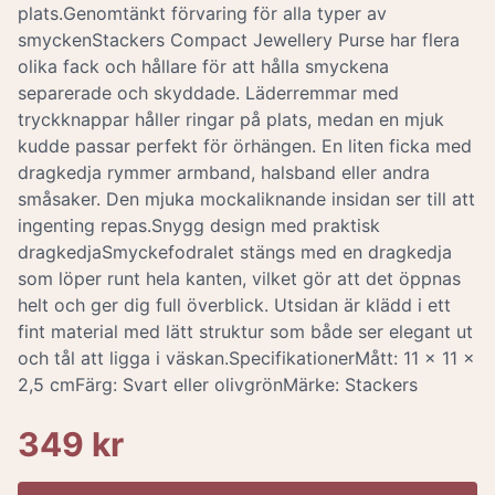
plats.Genomtänkt förvaring för alla typer av
smyckenStackers Compact Jewellery Purse har flera
olika fack och hållare för att hålla smyckena
separerade och skyddade. Läderremmar med
tryckknappar håller ringar på plats, medan en mjuk
kudde passar perfekt för örhängen. En liten ficka med
dragkedja rymmer armband, halsband eller andra
småsaker. Den mjuka mockaliknande insidan ser till att
ingenting repas.Snygg design med praktisk
dragkedjaSmyckefodralet stängs med en dragkedja
som löper runt hela kanten, vilket gör att det öppnas
helt och ger dig full överblick. Utsidan är klädd i ett
fint material med lätt struktur som både ser elegant ut
och tål att ligga i väskan.SpecifikationerMått: 11 x 11 x
2,5 cmFärg: Svart eller olivgrönMärke: Stackers
349 kr