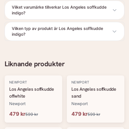
Vilket varumärke tillverkar Los Angeles soffkudde
indigo?
Vilken typ av produkt är Los Angeles soffkudde
indigo?
Liknande produkter
-
20
%
-
20
%
NEWPORT
NEWPORT
Los Angeles soffkudde
Los Angeles soffkudde
offwhite
sand
Newport
Newport
479 kr
479 kr
599 kr
599 kr