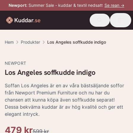
Newport
:
Summer Sale - kuddar & textil nedsatt
Se rean →
Kuddar
.se
Hem
Produkter
Los Angeles soffkudde indigo
-
20
%
NEWPORT
Los Angeles soffkudde indigo
Soffan Los Angeles är en av våra bästsäljande soffor
från Newport Premium Furniture och nu har du
chansen att kunna köpa även soffkudde separat!
Dessa bekväma kuddar är av hög kvalité och ger ett
elegant intryck.
479 kr
599 kr