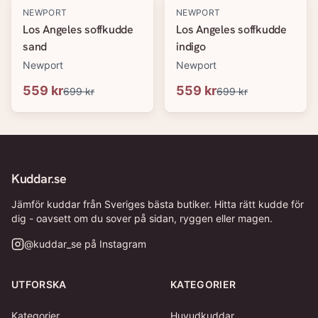
-
20
%
-
20
%
NEWPORT
NEWPORT
Los Angeles soffkudde
Los Angeles soffkudde
sand
indigo
Newport
Newport
559 kr
559 kr
699 kr
699 kr
Kuddar.se
Jämför kuddar från Sveriges bästa butiker. Hitta rätt kudde för
dig - oavsett om du sover på sidan, ryggen eller magen.
@
kuddar_se
på Instagram
UTFORSKA
KATEGORIER
Kategorier
Huvudkuddar