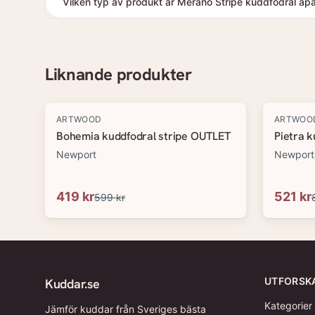
Vilken typ av produkt är Merano Stripe kuddfodral ap
Liknande produkter
-
30
%
-
40
%
ARTWOOD
ARTWOO
Bohemia kuddfodral stripe OUTLET
Pietra 
Newport
Newport
419 kr
521 kr
599 kr
UTFORSK
Kuddar.se
Kategorier
Jämför kuddar från Sveriges bästa