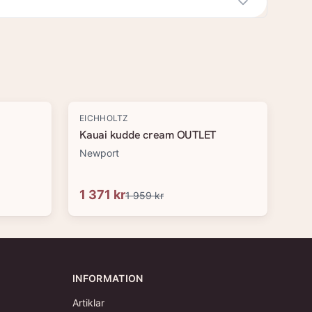
-
30
%
EICHHOLTZ
Kauai kudde cream OUTLET
Newport
1 371 kr
1 959 kr
INFORMATION
Artiklar