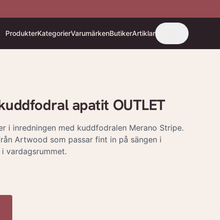
Produkter
Kategorier
Varumärken
Butiker
Artiklar
kuddfodral apatit OUTLET
ter i inredningen med kuddfodralen Merano Stripe.
från Artwood som passar fint in på sängen i
 i vardagsrummet.