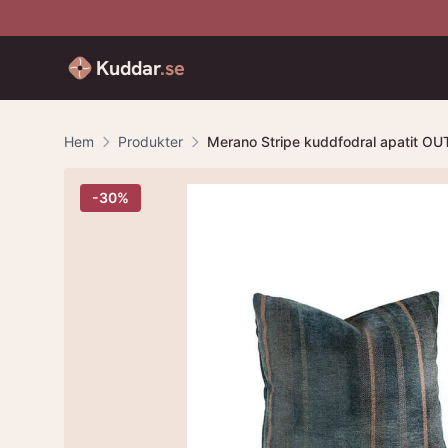
Kuddar
.se
Hem
Produkter
Merano Stripe kuddfodral apatit O
-
30
%