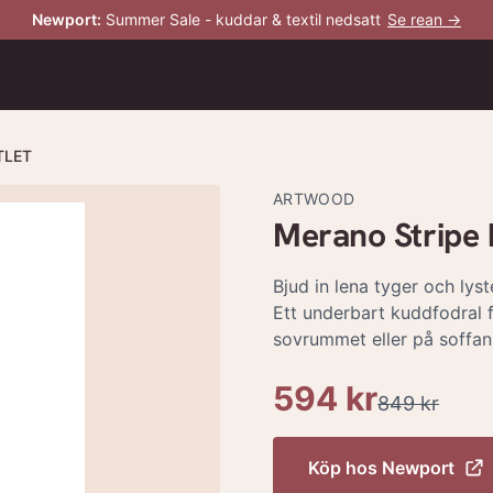
Newport
:
Summer Sale - kuddar & textil nedsatt
Se rean →
UTLET
ARTWOOD
Merano Stripe 
Bjud in lena tyger och lys
Ett underbart kuddfodral 
sovrummet eller på soffan
594 kr
849 kr
Köp hos
Newport