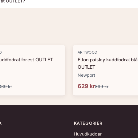
atit OUTLET?
-
30
%
D
ARTWOOD
kuddfodral forest OUTLET
Elton paisley kuddfodral blå
OUTLET
Newport
629 kr
869 kr
899 kr
A
KATEGORIER
Huvudkuddar