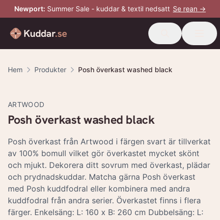
Newport
:
Summer Sale - kuddar & textil nedsatt
Se rean →
Kuddar
.se
Hem
Produkter
Posh överkast washed black
-
20
%
ARTWOOD
Posh överkast washed black
Posh överkast från Artwood i färgen svart är tillverkat
av 100% bomull vilket gör överkastet mycket skönt
och mjukt. Dekorera ditt sovrum med överkast, plädar
och prydnadskuddar. Matcha gärna Posh överkast
med Posh kuddfodral eller kombinera med andra
kuddfodral från andra serier. Överkastet finns i flera
färger. Enkelsäng: L: 160 x B: 260 cm Dubbelsäng: L: