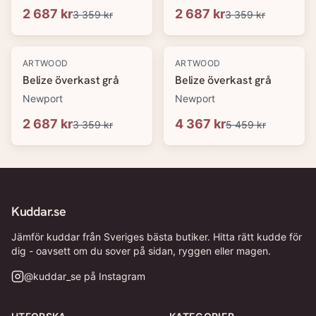
2 687 kr
2 687 kr
3 359 kr
3 359 kr
-
20
%
-
20
%
ARTWOOD
ARTWOOD
Belize överkast grå
Belize överkast grå
Newport
Newport
2 687 kr
4 367 kr
3 359 kr
5 459 kr
Kuddar.se
Jämför kuddar från Sveriges bästa butiker. Hitta rätt kudde för
dig - oavsett om du sover på sidan, ryggen eller magen.
@
kuddar_se
på Instagram