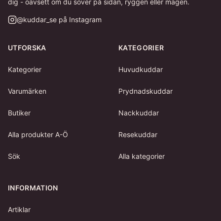
dig - oavsett om du sover på sidan, ryggen eller magen.
@
kuddar_se
på Instagram
UTFORSKA
KATEGORIER
Kategorier
Huvudkuddar
Varumärken
Prydnadskuddar
Butiker
Nackkuddar
Alla produkter A-Ö
Resekuddar
Sök
Alla kategorier
INFORMATION
Artiklar