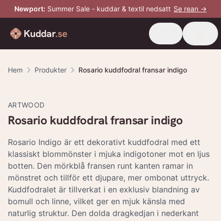
Newport
:
Summer Sale - kuddar & textil nedsatt
Se rean →
Kuddar
.se
Hem
Produkter
Rosario kuddfodral fransar indigo
-
20
%
ARTWOOD
Rosario kuddfodral fransar indigo
Rosario Indigo är ett dekorativt kuddfodral med ett
klassiskt blommönster i mjuka indigotoner mot en ljus
botten. Den mörkblå fransen runt kanten ramar in
mönstret och tillför ett djupare, mer ombonat uttryck.
Kuddfodralet är tillverkat i en exklusiv blandning av
bomull och linne, vilket ger en mjuk känsla med
naturlig struktur. Den dolda dragkedjan i nederkant