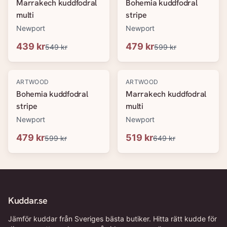
Marrakech kuddfodral
Bohemia kuddfodral
multi
stripe
Newport
Newport
439 kr
479 kr
549 kr
599 kr
-
20
%
-
20
%
ARTWOOD
ARTWOOD
Bohemia kuddfodral
Marrakech kuddfodral
stripe
multi
Newport
Newport
479 kr
519 kr
599 kr
649 kr
Kuddar.se
Jämför kuddar från Sveriges bästa butiker. Hitta rätt kudde för