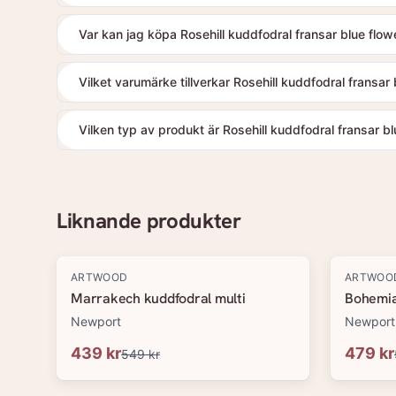
Var kan jag köpa Rosehill kuddfodral fransar blue flow
Vilket varumärke tillverkar Rosehill kuddfodral fransar
Vilken typ av produkt är Rosehill kuddfodral fransar bl
Liknande produkter
-
20
%
-
20
%
ARTWOOD
ARTWOO
Marrakech kuddfodral multi
Bohemia
Newport
Newport
439 kr
479 kr
549 kr