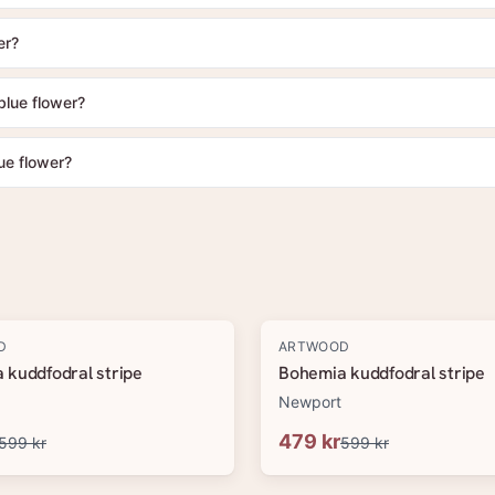
er?
 blue flower?
ue flower?
-
20
%
D
ARTWOOD
 kuddfodral stripe
Bohemia kuddfodral stripe
Newport
479 kr
599 kr
599 kr