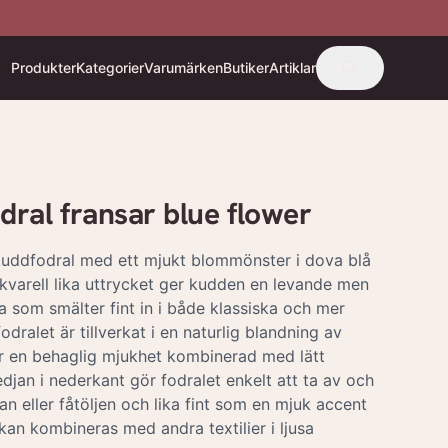
Produkter
Kategorier
Varumärken
Butiker
Artiklar
dral fransar blue flower
t kuddfodral med ett mjukt blommönster i dova blå
akvarell lika uttrycket ger kudden en levande men
 som smälter fint in i både klassiska och mer
dralet är tillverkat i en naturlig blandning av
ger en behaglig mjukhet kombinerad med lätt
djan i nederkant gör fodralet enkelt att ta av och
offan eller fåtöljen och lika fint som en mjuk accent
kan kombineras med andra textilier i ljusa