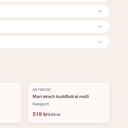
-
20
%
ARTWOOD
Marrakech kuddfodral multi
Newport
519 kr
649 kr