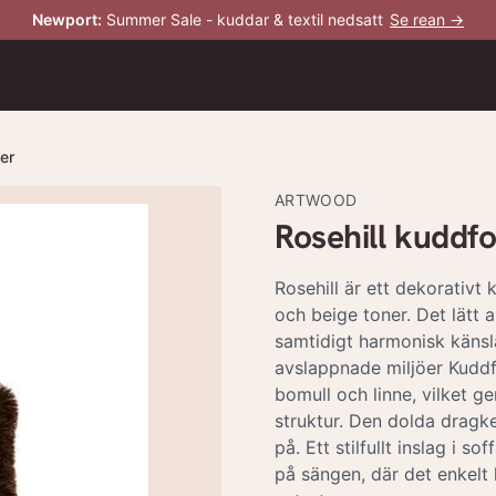
Newport
:
Summer Sale - kuddar & textil nedsatt
Se rean →
er
ARTWOOD
Rosehill kuddfo
Rosehill är ett dekorativ
och beige toner. Det lätt 
samtidigt harmonisk känsla
avslappnade miljöer Kuddfo
bomull och linne, vilket 
struktur. Den dolda dragke
på. Ett stilfullt inslag i s
på sängen, där det enkelt 