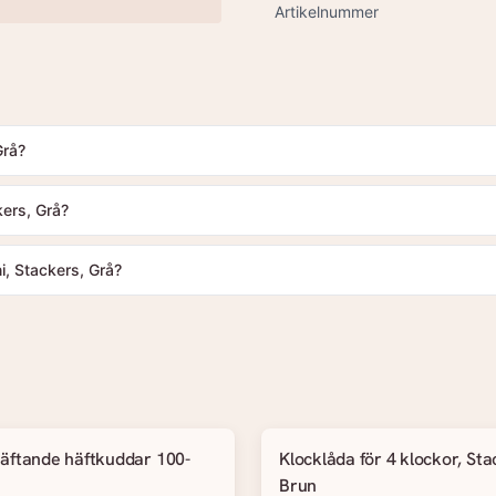
Artikelnummer
Grå?
kers, Grå?
i, Stackers, Grå?
äftande häftkuddar 100-
Klocklåda för 4 klockor, Sta
Brun