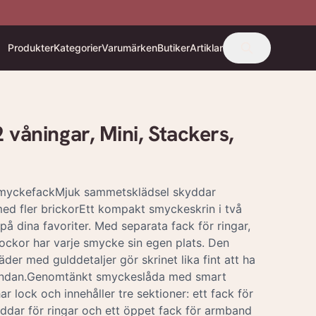
Produkter
Kategorier
Varumärken
Butiker
Artiklar
våningar, Mini, Stackers,
smyckefackMjuk sammetsklädsel skyddar
d fler brickorEtt kompakt smyckeskrin i två
å dina favoriter. Med separata fack för ringar,
ckor har varje smycke sin egen plats. Den
der med gulddetaljer gör skrinet lika fint att ha
ndan.Genomtänkt smyckeslåda med smart
r lock och innehåller tre sektioner: ett fack för
ddar för ringar och ett öppet fack för armband