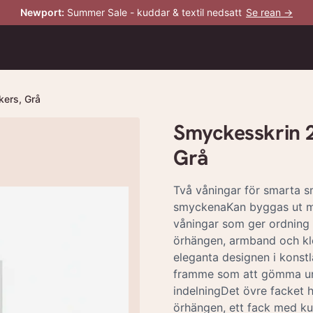
Newport
:
Summer Sale - kuddar & textil nedsatt
Se rean →
kers, Grå
Smyckesskrin 2 
Grå
Två våningar för smarta 
smyckenaKan byggas ut me
våningar som ger ordning p
örhängen, armband och klo
eleganta designen i konstlä
framme som att gömma u
indelningDet övre facket ha
örhängen, ett fack med ku