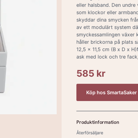
eller halsband. Den undre
som klockor eller armban
skyddar dina smycken från
av ett modulärt system där
smyckessamlingen växer ka
håller brickorna på plats s
12,5 x 11,5 cm (B x D x H)
ask med lock och tre fack
585 kr
Köp hos
SmartaSaker
Produktinformation
Återförsäljare