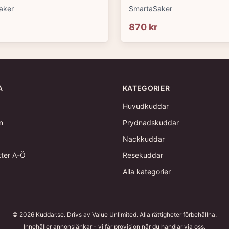
aker
SmartaSaker
870 kr
A
KATEGORIER
Huvudkuddar
n
Prydnadskuddar
Nackkuddar
kter A-Ö
Resekuddar
Alla kategorier
©
2026
Kuddar.se
. Drivs av Value Unlimited. Alla rättigheter förbehållna.
Innehåller annonslänkar - vi får provision när du handlar via oss.