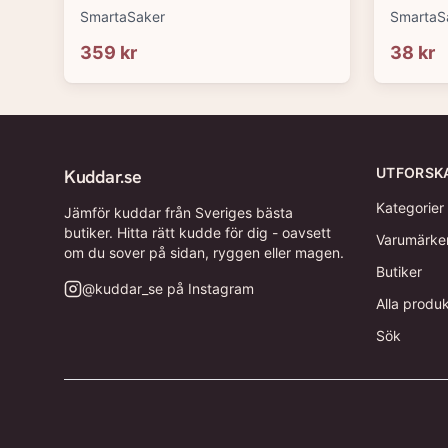
SmartaSaker
SmartaS
359 kr
38 kr
UTFORSK
Kuddar.se
Kategorier
Jämför kuddar från Sveriges bästa
butiker. Hitta rätt kudde för dig - oavsett
Varumärke
om du sover på sidan, ryggen eller magen.
Butiker
@
kuddar_se
på Instagram
Alla produ
Sök