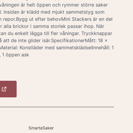
 våningen är helt öppen och rymmer större saker
d. Insidan är klädd med mjukt sammetstyg som
 repor.Bygg ut efter behovMini Stackers är en del
 alla brickor i samma storlek passar ihop. När
n du enkelt lägga till fler våningar. Tryckknappar
å att de inte glider isär.SpecifikationerMått: 18 x
Material: Konstläder med sammetsklädselInnehåll: 1
, 1 öppen ask
SmartaSaker