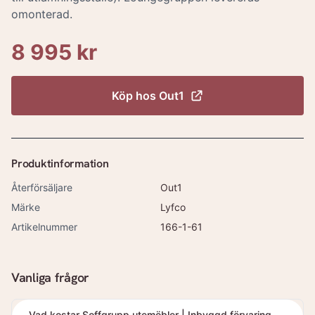
omonterad.
8 995 kr
Köp hos
Out1
Produktinformation
Återförsäljare
Out1
Märke
Lyfco
Artikelnummer
166-1-61
Vanliga frågor
Vad kostar Soffgrupp utemöbler | Inbyggd förvaring