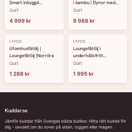
Smart inbyggd
i bambu | Dynor med
dynförvaring | Lyfco
avtagbar klädsel |
Out1
Out1
Färingsö
Lovön
4 999 kr
8 988 kr
LYFCO
LYFCO
Utomhusfåtölj |
Loungefåtölj i
Loungefåtölj |Norröra
underhållsfritt
galvaniserat stål | Fårö
Out1
Out1
1 288 kr
1 995 kr
Kuddar.se
Jämför kuddar från Sveriges bästa butiker. Hitta rätt kudde för
dig - oavsett om du sover på sidan, ryggen eller magen.