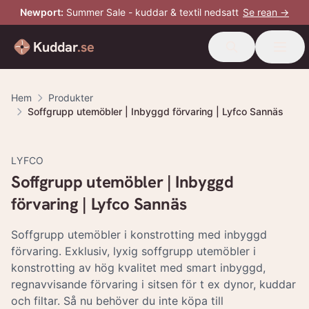
Newport
:
Summer Sale - kuddar & textil nedsatt
Se rean →
Kuddar
.se
Hem
Produkter
Soffgrupp utemöbler | Inbyggd förvaring | Lyfco Sannäs
LYFCO
Soffgrupp utemöbler | Inbyggd
förvaring | Lyfco Sannäs
Soffgrupp utemöbler i konstrotting med inbyggd
förvaring. Exklusiv, lyxig soffgrupp utemöbler i
konstrotting av hög kvalitet med smart inbyggd,
regnavvisande förvaring i sitsen för t ex dynor, kuddar
och filtar. Så nu behöver du inte köpa till