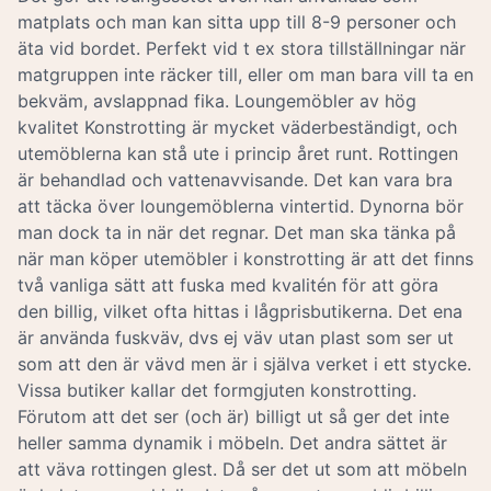
matplats och man kan sitta upp till 8-9 personer och
äta vid bordet. Perfekt vid t ex stora tillställningar när
matgruppen inte räcker till, eller om man bara vill ta en
bekväm, avslappnad fika. Loungemöbler av hög
kvalitet Konstrotting är mycket väderbeständigt, och
utemöblerna kan stå ute i princip året runt. Rottingen
är behandlad och vattenavvisande. Det kan vara bra
att täcka över loungemöblerna vintertid. Dynorna bör
man dock ta in när det regnar. Det man ska tänka på
när man köper utemöbler i konstrotting är att det finns
två vanliga sätt att fuska med kvalitén för att göra
den billig, vilket ofta hittas i lågprisbutikerna. Det ena
är använda fuskväv, dvs ej väv utan plast som ser ut
som att den är vävd men är i själva verket i ett stycke.
Vissa butiker kallar det formgjuten konstrotting.
Förutom att det ser (och är) billigt ut så ger det inte
heller samma dynamik i möbeln. Det andra sättet är
att väva rottingen glest. Då ser det ut som att möbeln