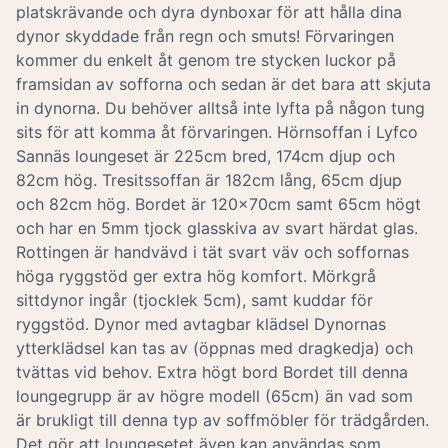
platskrävande och dyra dynboxar för att hålla dina
dynor skyddade från regn och smuts! Förvaringen
kommer du enkelt åt genom tre stycken luckor på
framsidan av sofforna och sedan är det bara att skjuta
in dynorna. Du behöver alltså inte lyfta på någon tung
sits för att komma åt förvaringen. Hörnsoffan i Lyfco
Sannäs loungeset är 225cm bred, 174cm djup och
82cm hög. Tresitssoffan är 182cm lång, 65cm djup
och 82cm hög. Bordet är 120x70cm samt 65cm högt
och har en 5mm tjock glasskiva av svart härdat glas.
Rottingen är handvävd i tät svart väv och soffornas
höga ryggstöd ger extra hög komfort. Mörkgrå
sittdynor ingår (tjocklek 5cm), samt kuddar för
ryggstöd. Dynor med avtagbar klädsel Dynornas
ytterklädsel kan tas av (öppnas med dragkedja) och
tvättas vid behov. Extra högt bord Bordet till denna
loungegrupp är av högre modell (65cm) än vad som
är brukligt till denna typ av soffmöbler för trädgården.
Det gör att loungesetet även kan användas som