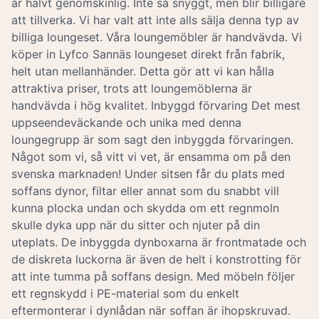
är halvt genomskinlig. Inte så snyggt, men blir billigare
att tillverka. Vi har valt att inte alls sälja denna typ av
billiga loungeset. Våra loungemöbler är handvävda. Vi
köper in Lyfco Sannäs loungeset direkt från fabrik,
helt utan mellanhänder. Detta gör att vi kan hålla
attraktiva priser, trots att loungemöblerna är
handvävda i hög kvalitet. Inbyggd förvaring Det mest
uppseendeväckande och unika med denna
loungegrupp är som sagt den inbyggda förvaringen.
Något som vi, så vitt vi vet, är ensamma om på den
svenska marknaden! Under sitsen får du plats med
soffans dynor, filtar eller annat som du snabbt vill
kunna plocka undan och skydda om ett regnmoln
skulle dyka upp när du sitter och njuter på din
uteplats. De inbyggda dynboxarna är frontmatade och
de diskreta luckorna är även de helt i konstrotting för
att inte tumma på soffans design. Med möbeln följer
ett regnskydd i PE-material som du enkelt
eftermonterar i dynlådan när soffan är ihopskruvad.