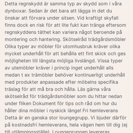
Detta regnskydd är samma typ av skydd som i våra
dynboxar. Sedan är det bara att lägga in det du
önskar att förvara under sitsen. Vid kraftigt skyfall
finns dock en risk för att lite fukt kan tränga eftersom
regnskyddens täthet kan variera något beroende på
montering och hantering. Skötselråd trädgårdsmöbler
Olika typer av möbler för utomhusbruk kräver olika
mycket underhåll för att behålla ett fint skick och ges
möjligheten till längsta möjliga livslängd. Vissa typer
av utemöbler kräver i princip inget underhåll alls
medan t ex trämöbler behöver kontinuerligt underhåll
med produkter anpassade efter möbelns specifika
träslag för att må bra och hålla. Läs gärna våra
skötselråd för trädgårdsmöbler som du hittar nedan
under fliken Dokument för tips och råd om hur du
håller dina möbler i nyskick länge! Fri hemleverans
Detta är en ganska stor loungegrupp. Vi bjuder därför
på kostnadsfri hemleverans, hela vägen hem till dig (ej
till utlämningsställe). Loungegruppen levereras