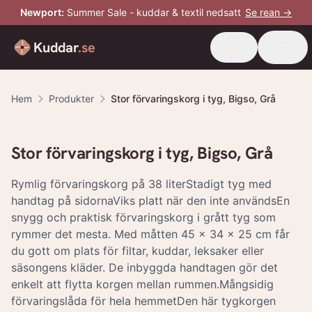
Newport
:
Summer Sale - kuddar & textil nedsatt
Se rean →
Kuddar
.se
Hem
Produkter
Stor förvaringskorg i tyg, Bigso, Grå
Stor förvaringskorg i tyg, Bigso, Grå
Rymlig förvaringskorg på 38 literStadigt tyg med
handtag på sidornaViks platt när den inte användsEn
snygg och praktisk förvaringskorg i grått tyg som
rymmer det mesta. Med måtten 45 x 34 x 25 cm får
du gott om plats för filtar, kuddar, leksaker eller
säsongens kläder. De inbyggda handtagen gör det
enkelt att flytta korgen mellan rummen.Mångsidig
förvaringslåda för hela hemmetDen här tygkorgen