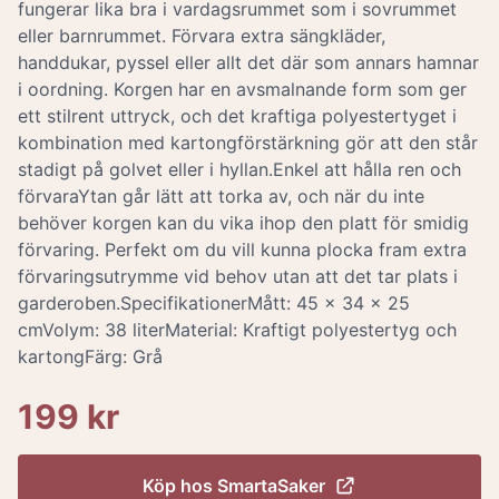
fungerar lika bra i vardagsrummet som i sovrummet
eller barnrummet. Förvara extra sängkläder,
handdukar, pyssel eller allt det där som annars hamnar
i oordning. Korgen har en avsmalnande form som ger
ett stilrent uttryck, och det kraftiga polyestertyget i
kombination med kartongförstärkning gör att den står
stadigt på golvet eller i hyllan.Enkel att hålla ren och
förvaraYtan går lätt att torka av, och när du inte
behöver korgen kan du vika ihop den platt för smidig
förvaring. Perfekt om du vill kunna plocka fram extra
förvaringsutrymme vid behov utan att det tar plats i
garderoben.SpecifikationerMått: 45 x 34 x 25
cmVolym: 38 literMaterial: Kraftigt polyestertyg och
kartongFärg: Grå
199 kr
Köp hos
SmartaSaker