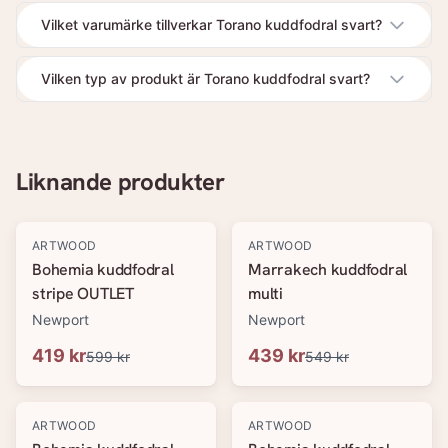
Vilket varumärke tillverkar Torano kuddfodral svart?
Vilken typ av produkt är Torano kuddfodral svart?
Liknande produkter
-
30
%
-
20
%
ARTWOOD
ARTWOOD
Bohemia kuddfodral
Marrakech kuddfodral
stripe OUTLET
multi
Newport
Newport
419 kr
439 kr
599 kr
549 kr
-
20
%
-
20
%
ARTWOOD
ARTWOOD