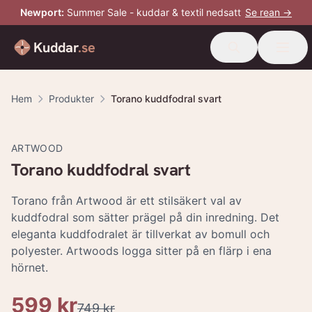
Newport
:
Summer Sale - kuddar & textil nedsatt
Se rean →
Kuddar
.se
Hem
Produkter
Torano kuddfodral svart
-
20
%
ARTWOOD
Torano kuddfodral svart
Torano från Artwood är ett stilsäkert val av
kuddfodral som sätter prägel på din inredning. Det
eleganta kuddfodralet är tillverkat av bomull och
polyester. Artwoods logga sitter på en flärp i ena
hörnet.
599 kr
749 kr