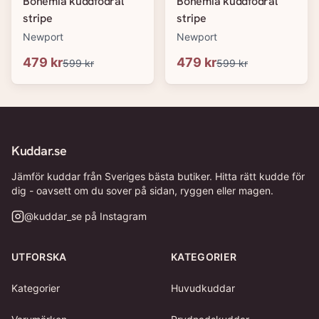
Bohemia kuddfodral
Bohemia kuddfodral
stripe
stripe
Newport
Newport
479 kr
479 kr
599 kr
599 kr
Kuddar.se
Jämför kuddar från Sveriges bästa butiker. Hitta rätt kudde för
dig - oavsett om du sover på sidan, ryggen eller magen.
@
kuddar_se
på Instagram
UTFORSKA
KATEGORIER
Kategorier
Huvudkuddar