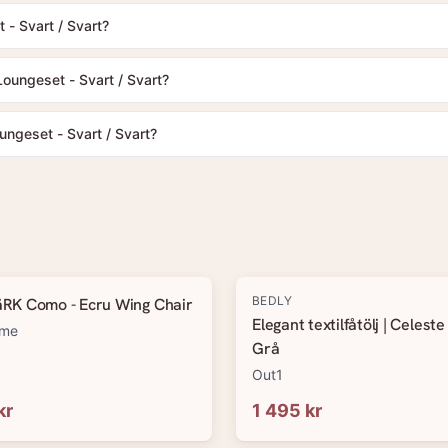
 Svart / Svart?
oungeset - Svart / Svart?
geset - Svart / Svart?
BEDLY
K Como - Ecru Wing Chair
Elegant textilfåtölj | Celeste
ome
Grå
Out1
kr
1 495 kr