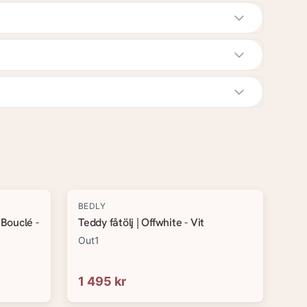
BEDLY
 Bouclé -
Teddy fåtölj | Offwhite - Vit
Out1
1 495 kr