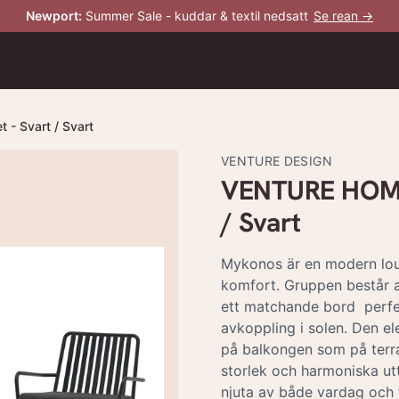
Newport
:
Summer Sale - kuddar & textil nedsatt
Se rean →
 Svart / Svart
VENTURE DESIGN
VENTURE HOME 
/ Svart
Mykonos är en modern lo
komfort. Gruppen består 
ett matchande bord  perfe
avkoppling i solen. Den e
på balkongen som på terra
storlek och harmoniska utt
njuta av både vardag och f