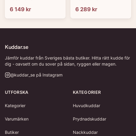
6 149 kr
6 289 kr
Kuddar.se
Jämför kuddar från Sveriges bästa butiker. Hitta rätt kudde för
dig - oavsett om du sover på sidan, ryggen eller magen.
@
kuddar_se
på Instagram
UTFORSKA
KATEGORIER
Kategorier
Huvudkuddar
Varumärken
Prydnadskuddar
Butiker
Nackkuddar