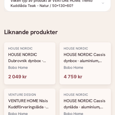
Vilken typ av produkt är VENTURE HOME Trento
Kuddlåda Teak - Natur / 50*130*60?
Liknande produkter
HOUSE NORDIC
HOUSE NORDIC
HOUSE NORDIC
HOUSE NORDIC Cassis
Dubrovnik dynbox -
dynbox - aluminium,
plast, svart, 490 l
grå, medium
Bobo Home
Bobo Home
2 049 kr
4 759 kr
VENTURE DESIGN
HOUSE NORDIC
VENTURE HOME Nisis
HOUSE NORDIC Cassis
Kuddförvaringslåda -
dynlåda - aluminium,
Svart
grå, stor
Bobo Home
Bobo Home