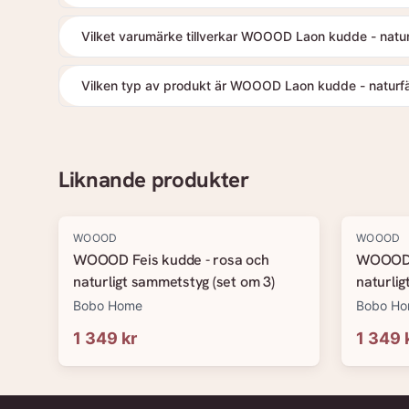
Vilket varumärke tillverkar WOOOD Laon kudde - natu
Vilken typ av produkt är WOOOD Laon kudde - naturfä
Liknande produkter
WOOOD
WOOOD
WOOOD Feis kudde - rosa och
WOOOD A
naturligt sammetstyg (set om 3)
naturlig
Bobo Home
Bobo H
1 349 kr
1 349 