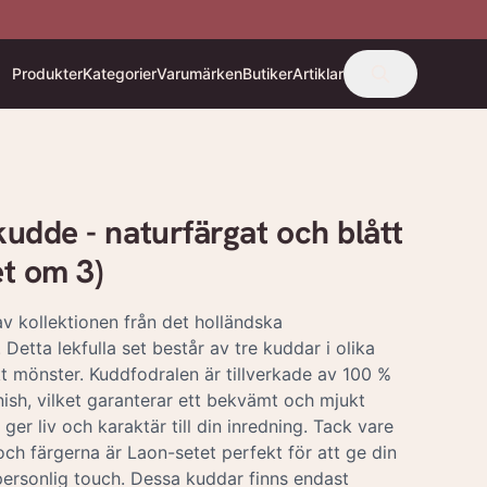
Produkter
Kategorier
Varumärken
Butiker
Artiklar
de - naturfärgat och blått
t om 3)
v kollektionen från det holländska
tta lekfulla set består av tre kuddar i olika
ikt mönster. Kuddfodralen är tillverkade av 100 %
sh, vilket garanterar ett bekvämt och mjukt
er liv och karaktär till din inredning. Tack vare
ch färgerna är Laon-setet perfekt för att ge din
n personlig touch. Dessa kuddar finns endast