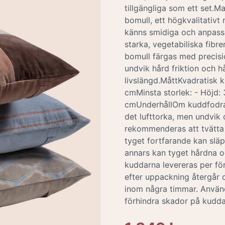
tillgängliga som ett set.Ma
bomull, ett högkvalitativt
känns smidiga och anpassa
starka, vegetabiliska fibre
bomull färgas med precisio
undvik hård friktion och hå
livslängd.MåttKvadratisk 
cmMinsta storlek: - Höjd:
cmUnderhållOm kuddfodrale
det lufttorka, men undvik 
rekommenderas att tvätta 
tyget fortfarande kan släp
annars kan tyget hårdna 
kuddarna levereras per f
efter uppackning återgår d
inom några timmar. Använd
förhindra skador på kudda