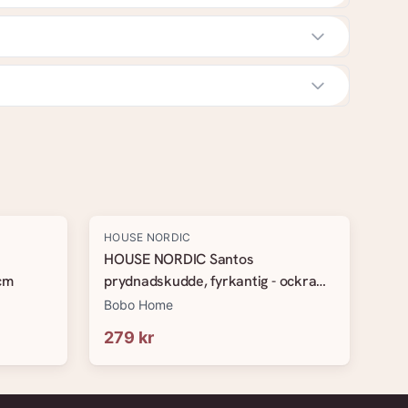
HOUSE NORDIC
HOUSE NORDIC Santos
 cm
prydnadskudde, fyrkantig - ockra
återvunnen bomull (45x45)
Bobo Home
279 kr