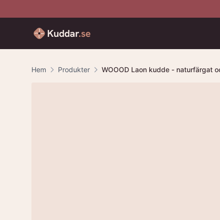
Kuddar
.se
Hem
Produkter
WOOOD Laon kudde - naturfärgat oc