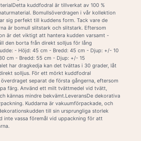
terialDetta kuddfodral är tillverkat av 100 %
 naturmaterial. Bomullsöverdragen i vår kollektion
r sig perfekt till kuddens form. Tack vare de
rna är bomull slitstark och slitstark. Eftersom
n är det viktigt att hantera kudden varsamt -
ll den borta från direkt solljus för lång
kudde: - Höjd: 45 cm - Bredd: 45 cm - Djup: +/- 10
 30 cm - Bredd: 55 cm - Djup: +/- 15
t har dragkedja kan det tvättas i 30 grader, låt
direkt solljus. För ett mörkt kuddfodral
överdraget separat de första gångerna, eftersom
pa färg. Använd ett milt tvättmedel vid tvätt,
och kännas mindre bekvämt.LeveransDe dekorativa
örpackning. Kuddarna är vakuumförpackade, och
ekorationskudden till sin ursprungliga storlek
 inte vassa föremål vid uppackning för att
rna.