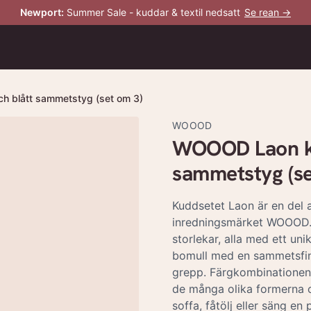
Newport
:
Summer Sale - kuddar & textil nedsatt
Se rean →
h blått sammetstyg (set om 3)
WOOOD
WOOOD Laon kud
sammetstyg (se
Kuddsetet Laon är en del a
inredningsmärket WOOOD. De
storlekar, alla med ett un
bomull med en sammetsfini
grepp. Färgkombinationen g
de många olika formerna o
soffa, fåtölj eller säng e