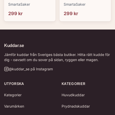
Narrow/Waterproof
Narrow/Waterproof
SmartaSaker
SmartaSaker
299 kr
299 kr
Kuddar.se
Jämför kuddar från Sveriges bästa butiker. Hitta rätt kudde för
dig - oavsett om du sover på sidan, ryggen eller magen.
@
kuddar_se
på Instagram
UTFORSKA
KATEGORIER
Kategorier
Huvudkuddar
Varumärken
Prydnadskuddar