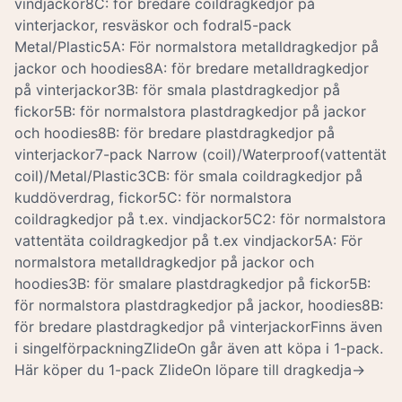
vindjackor8C: för bredare coildragkedjor på
vinterjackor, resväskor och fodral5-pack
Metal/Plastic5A: För normalstora metalldragkedjor på
jackor och hoodies8A: för bredare metalldragkedjor
på vinterjackor3B: för smala plastdragkedjor på
fickor5B: för normalstora plastdragkedjor på jackor
och hoodies8B: för bredare plastdragkedjor på
vinterjackor7-pack Narrow (coil)/Waterproof(vattentät
coil)/Metal/Plastic3CB: för smala coildragkedjor på
kuddöverdrag, fickor5C: för normalstora
coildragkedjor på t.ex. vindjackor5C2: för normalstora
vattentäta coildragkedjor på t.ex vindjackor5A: För
normalstora metalldragkedjor på jackor och
hoodies3B: för smalare plastdragkedjor på fickor5B:
för normalstora plastdragkedjor på jackor, hoodies8B:
för bredare plastdragkedjor på vinterjackorFinns även
i singelförpackningZlideOn går även att köpa i 1-pack.
Här köper du 1-pack ZlideOn löpare till dragkedja->