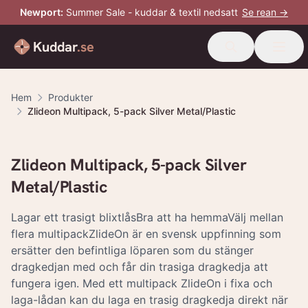
Newport
:
Summer Sale - kuddar & textil nedsatt
Se rean →
Kuddar
.se
Hem
Produkter
Zlideon Multipack, 5-pack Silver Metal/Plastic
Zlideon Multipack, 5-pack Silver
Metal/Plastic
Lagar ett trasigt blixtlåsBra att ha hemmaVälj mellan
flera multipackZlideOn är en svensk uppfinning som
ersätter den befintliga löparen som du stänger
dragkedjan med och får din trasiga dragkedja att
fungera igen. Med ett multipack ZlideOn i fixa och
laga-lådan kan du laga en trasig dragkedja direkt när