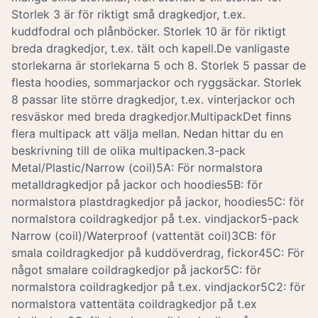
Storlek 3 är för riktigt små dragkedjor, t.ex.
kuddfodral och plånböcker. Storlek 10 är för riktigt
breda dragkedjor, t.ex. tält och kapell.De vanligaste
storlekarna är storlekarna 5 och 8. Storlek 5 passar de
flesta hoodies, sommarjackor och ryggsäckar. Storlek
8 passar lite större dragkedjor, t.ex. vinterjackor och
resväskor med breda dragkedjor.MultipackDet finns
flera multipack att välja mellan. Nedan hittar du en
beskrivning till de olika multipacken.3-pack
Metal/Plastic/Narrow (coil)5A: För normalstora
metalldragkedjor på jackor och hoodies5B: för
normalstora plastdragkedjor på jackor, hoodies5C: för
normalstora coildragkedjor på t.ex. vindjackor5-pack
Narrow (coil)/Waterproof (vattentät coil)3CB: för
smala coildragkedjor på kuddöverdrag, fickor45C: För
något smalare coildragkedjor på jackor5C: för
normalstora coildragkedjor på t.ex. vindjackor5C2: för
normalstora vattentäta coildragkedjor på t.ex