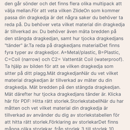
den går sönder och det finns flera olika multipack att
välja mellan.För att veta vilken ZlideOn som kommer
passa din dragkedja är det några saker du behöver ta
reda på. Du behöver veta vilket material din dragkedja
är tillverkad av. Du behöver även mäta bredden på
den stängda dragkedjan, samt hur tjocka dragkedjans
"tänder" är.Ta reda på dragkedjans materialDet finns
fyra typer av dragkedjor. A=Metal/plastic, B=Plastic,
C=Coil (narrow) och C2= Vattentät Coil (waterproof).
Ta hjälp av bilden för att se vilken dragkedja som
sitter på ditt plagg.Mät dragkedjanNär du vet vilket
material dragkedjan är tillverkad av mäter du din
dragkedja. Mät bredden på den stängda dragkedjan.
Mät därefter hur tjocka dragkedjans tänder är. Klicka
här för PDF: Hitta rätt storlek.StorlekstabellNär du har
måtten och vet vilket material din dragkedja är
tillverkad av använder du dig av storlekstabellen för
att hitta rätt storlek.Förklaring av storlekarDet finns
många olika storlekar, från storlek 3 till storlek 10.