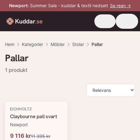
Newport
:
Summer Sale - kuddar & textil nedsatt
Se rean →
Kuddar
.se
Hem
Kategorier
Möbler
Stolar
Pallar
Pallar
1
produkt
Produkter
-
20
%
EICHHOLTZ
Claybourne pall svart
Newport
9 116 kr
11 395 kr