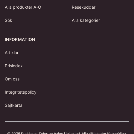
Alla produkter A-Ö
Resekuddar
Sök
Alla kategorier
INFORMATION
Artiklar
Prisindex
Om oss
Integritetspolicy
Sajtkarta
©
2026
Kuddar.se
. Drivs av Value Unlimited. Alla rättigheter förbehållna.