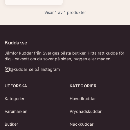
Visar
1
av
1
produkter
Kuddar.se
Jämför kuddar från Sveriges bästa butiker. Hitta rätt kudde för
dig - oavsett om du sover på sidan, ryggen eller magen.
@
kuddar_se
på Instagram
UTFORSKA
KATEGORIER
Kategorier
Huvudkuddar
Varumärken
Prydnadskuddar
Butiker
Nackkuddar