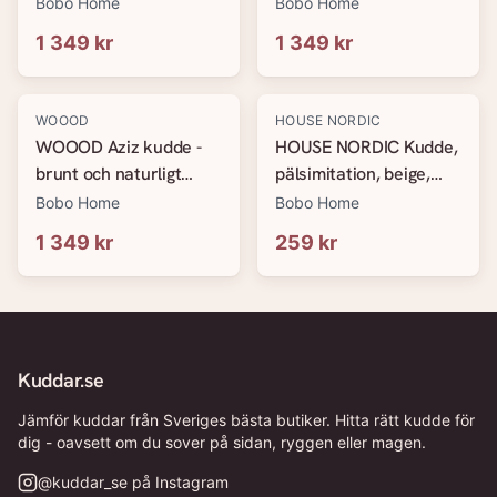
sammetstyg (set om 3)
sammetstyg (set om 3)
Bobo Home
Bobo Home
1 349 kr
1 349 kr
WOOOD
HOUSE NORDIC
WOOOD Aziz kudde -
HOUSE NORDIC Kudde,
brunt och naturligt
pälsimitation, beige,
sammetstyg (set om 3)
45x45 cm
Bobo Home
Bobo Home
1 349 kr
259 kr
Kuddar.se
Jämför kuddar från Sveriges bästa butiker. Hitta rätt kudde för
dig - oavsett om du sover på sidan, ryggen eller magen.
@
kuddar_se
på Instagram