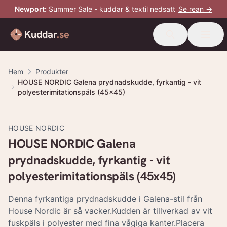
Newport
:
Summer Sale - kuddar & textil nedsatt
Se rean →
Kuddar
.se
Hem
Produkter
HOUSE NORDIC Galena prydnadskudde, fyrkantig - vit
polyesterimitationspäls (45x45)
HOUSE NORDIC
HOUSE NORDIC Galena
prydnadskudde, fyrkantig - vit
polyesterimitationspäls (45x45)
Denna fyrkantiga prydnadskudde i Galena-stil från
House Nordic är så vacker.Kudden är tillverkad av vit
fuskpäls i polyester med fina vågiga kanter.Placera