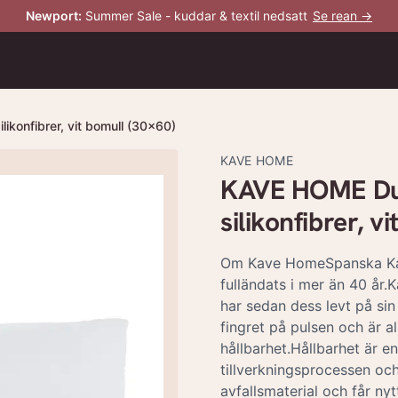
Newport
:
Summer Sale - kuddar & textil nedsatt
Se rean →
ikonfibrer, vit bomull (30x60)
KAVE HOME
KAVE HOME Dulc
silikonfibrer, v
Om Kave HomeSpanska Kav
fulländats i mer än 40 år
har sedan dess levt på sin
fingret på pulsen och är a
hållbarhet.Hållbarhet är e
tillverkningsprocessen oc
avfallsmaterial och får n