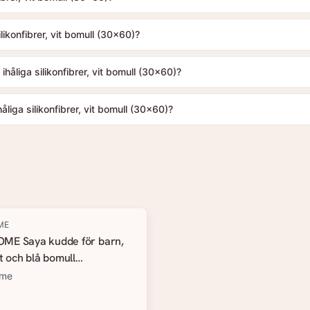
ikonfibrer, vit bomull (30x60)?
håliga silikonfibrer, vit bomull (30x60)?
iga silikonfibrer, vit bomull (30x60)?
ME
ME Saya kudde för barn,
it och blå bomull
h;40)
ome