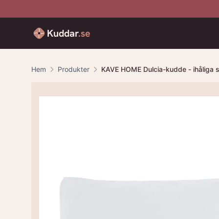
Kuddar
.se
Hem
Produkter
KAVE HOME Dulcia-kudde - ihåliga sil