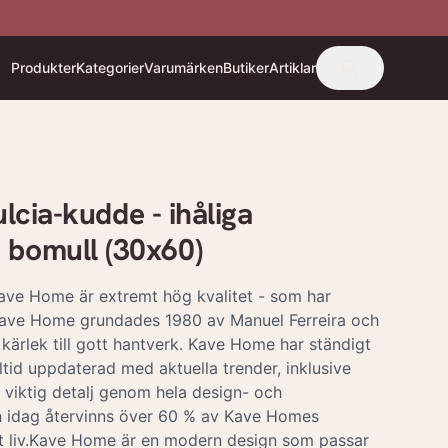
Produkter
Kategorier
Varumärken
Butiker
Artiklar
ia-kudde - ihåliga
it bomull (30x60)
e Home är extremt hög kvalitet - som har
.Kave Home grundades 1980 av Manuel Ferreira och
 kärlek till gott hantverk. Kave Home har ständigt
lltid uppdaterad med aktuella trender, inklusive
n viktig detalj genom hela design- och
h idag återvinns över 60 % av Kave Homes
ytt liv.Kave Home är en modern design som passar