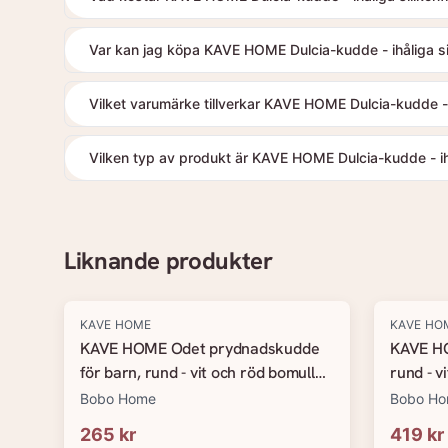
Var kan jag köpa KAVE HOME Dulcia-kudde - ihåliga sil
Vilket varumärke tillverkar KAVE HOME Dulcia-kudde - i
Vilken typ av produkt är KAVE HOME Dulcia-kudde - ihål
Liknande produkter
KAVE HOME
KAVE HO
KAVE HOME Odet prydnadskudde
KAVE HO
för barn, rund - vit och röd bomull
rund - v
(&Oslash;45)
(&Oslas
Bobo Home
Bobo H
265 kr
419 kr