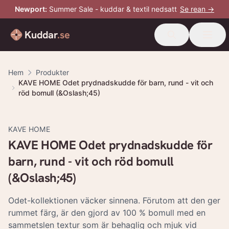
Newport
:
Summer Sale - kuddar & textil nedsatt
Se rean →
Kuddar
.se
Hem
Produkter
KAVE HOME Odet prydnadskudde för barn, rund - vit och
röd bomull (&Oslash;45)
KAVE HOME
KAVE HOME Odet prydnadskudde för
barn, rund - vit och röd bomull
(&Oslash;45)
Odet-kollektionen väcker sinnena. Förutom att den ger
rummet färg, är den gjord av 100 % bomull med en
sammetslen textur som är behaglig och mjuk vid